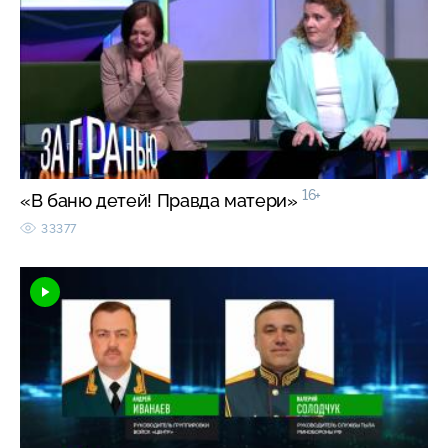
16+
«В баню детей! Правда матери»
33377