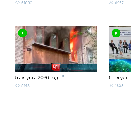
61030
6957
16+
5 августа 2026 года
6 августа
5918
1803