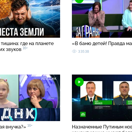
тишина: где на планете
«В баню детей! Правда м
16+
ких звуков
33538
16+
ая внучка?»
Назначенные Путиным но