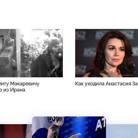
енту Макаревичу
Как уходила Анастасия З
о из Ирана