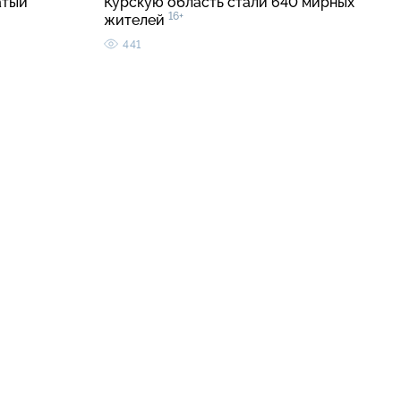
атый
Курскую область стали 640 мирных
16+
жителей
441