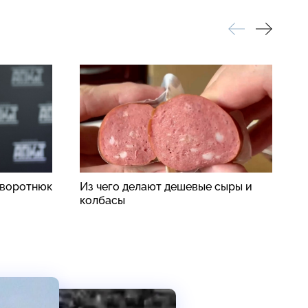
аворотнюк
Из чего делают дешевые сыры и
«
колбасы
о