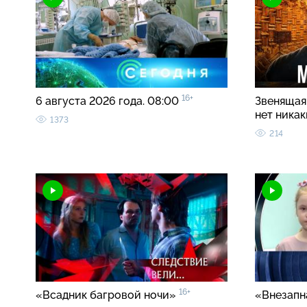
16+
6 августа 2026 года. 08:00
Звенящая 
нет ника
1373
214
16+
«Всадник багровой ночи»
«Внезапн