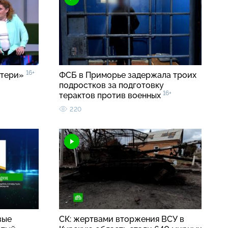
16+
атери»
ФСБ в Приморье задержала троих
подростков за подготовку
16+
терактов против военных
220
вые
СК: жертвами вторжения ВСУ в