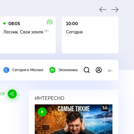
08:05
10:00
10
16+
Лесник. Своя земля
Сегодня
Ч
Сегодня в Москве
Экономика
18+
СЯ
ИНТЕРЕСНО