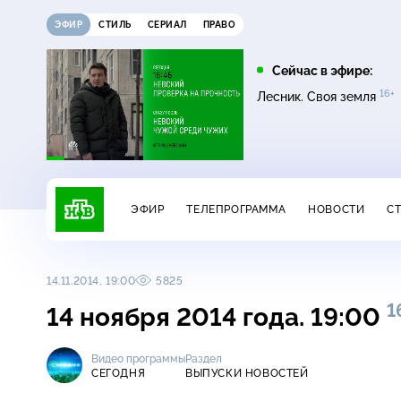
ЭФИР
СТИЛЬ
СЕРИАЛ
ПРАВО
05:00
05:25
Сейчас в эфире:
16+
16+
16+
Сегодня
Лесник
Лесник. Своя земля
ЭФИР
ТЕЛЕПРОГРАММА
НОВОСТИ
С
14.11.2014, 19:00
5825
1
14 ноября 2014 года. 19:00
Видео программы
Раздел
СЕГОДНЯ
ВЫПУСКИ НОВОСТЕЙ