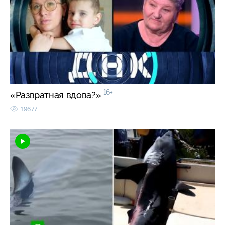
16+
«Развратная вдова?»
19677