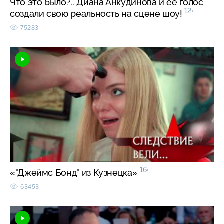
Что это было?.. Диана Анкудинова и ее голос
12+
создали свою реальность на сцене шоу!
75283
16+
«"Джеймс Бонд" из Кузнецка»
63453