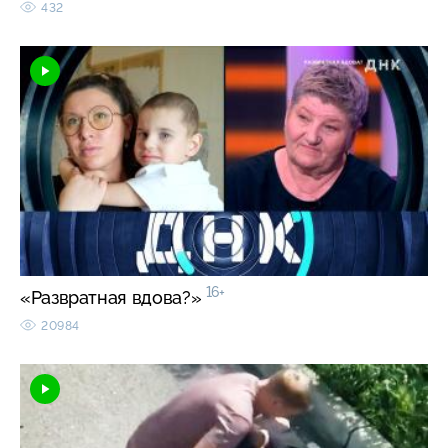
432
16+
«Развратная вдова?»
20984