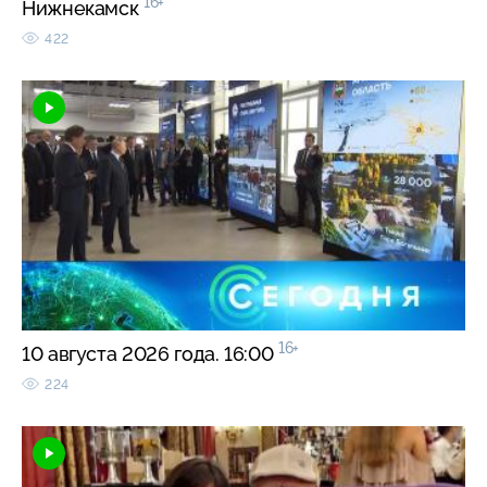
16+
Нижнекамск
422
16+
10 августа 2026 года. 16:00
224