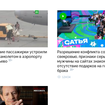
ие пассажирки устроили
Разрешение конфликта с
 самолетом в аэропорту
свекровью, признаки сер
16+
ьево
мужчины на сайтах знако
отсутствие подарков на 
16+
брака
12404