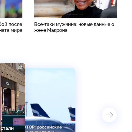
бой после
Все-таки мужчина: новые данные о
«
ната мира
жене Макрона
с