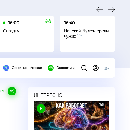
16:00
16:40
20
Сегодня
Невский. Чужой среди
М
16+
чужих
Сегодня в Москве
Экономика
18+
СЯ
ИНТЕРЕСНО