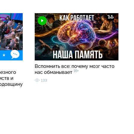
о
Вспомнить все: почему мозг часто
16+
ьезного
нас обманывает
мств и
133
годовщину