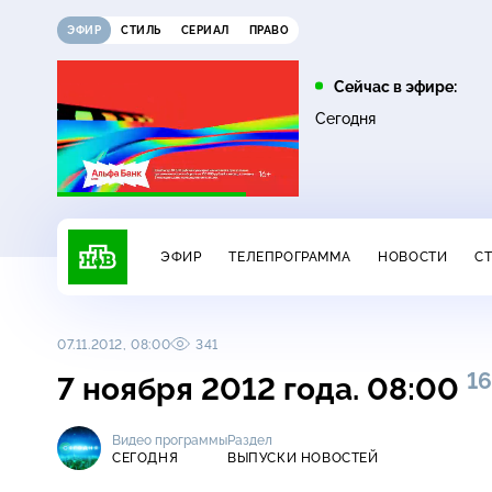
ЭФИР
СТИЛЬ
СЕРИАЛ
ПРАВО
11:00
12:00
Сейчас в эфире:
0+
Основано на реальных
Своя игра
Сегодня
16+
событиях
ЭФИР
ТЕЛЕПРОГРАММА
НОВОСТИ
С
07.11.2012, 08:00
341
16
7 ноября 2012 года. 08:00
Видео программы
Раздел
СЕГОДНЯ
ВЫПУСКИ НОВОСТЕЙ