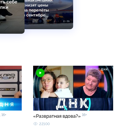
16+
16+
0
«Развратная вдова?»
22100