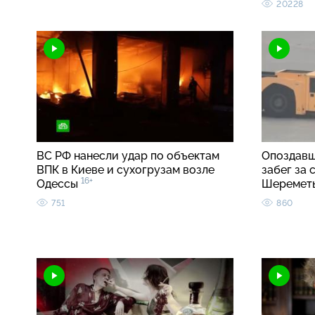
20228
ВС РФ нанесли удар по объектам
Опоздавш
ВПК в Киеве и сухогрузам возле
забег за
16+
Одессы
Шеремет
751
860