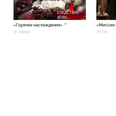
16+
«Горячие наслаждения»
«Миссия 
109567
778