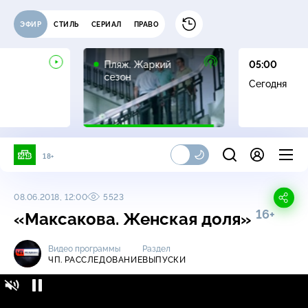
ЭФИР
СТИЛЬ
СЕРИАЛ
ПРАВО
16+
Пляж. Жаркий
05:00
сезон
Сегодня
18+
08.06.2018, 12:00
5523
16+
«Максакова. Женская доля»
Видео программы
Раздел
ЧП. РАССЛЕДОВАНИЕ
ВЫПУСКИ
ЧП. Расследование / Выпуски / «Максакова.
16+