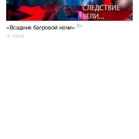
16+
«Всадник багровой ночи»
62254