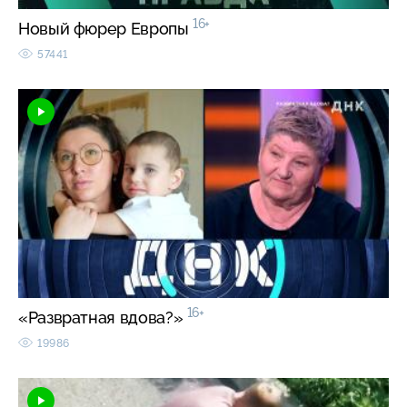
16+
Новый фюрер Европы
57441
16+
«Развратная вдова?»
19986