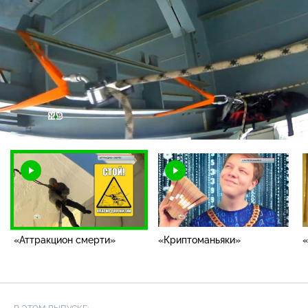
Загрузка
:
3.64%
/
Наст
«Аттракцион смерти»
«Криптоманьяки»
«