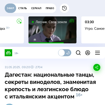
ЭФИР
СТИЛЬ
СЕРИАЛ
ПРАВО
16+
Лесник. Своя земля
03:30
16+
адка
Утро. Само
18+
31.05.2025, 09:20
2704
Дагестан: национальные танцы,
секреты виноделов, знаменитая
крепость и лезгинское блюдо
16+
с итальянским акцентом