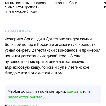
танцы, секреты виноделов,
сезона в Сочи
ч
знаменитая крепость
к
и лезгинское блюдо
т
с итальянским акцентом
у
В ЭТОМ ВЫПУСКЕ:
Федерико Арнальди в Дагестане увидел самый
большой ковер в России и знаменитую крепость,
узнал секреты дагестанских виноделов и примерил
новинки дагестанских дизайнеров. А еще
путешественник приготовил дагестанскую
абрикосовую кашу, горский суп и лезгинское
блюдо с итальянским акцентом.
Чтобы оставлять комментарии,
войдите
или
зарегистрируйтесь
.