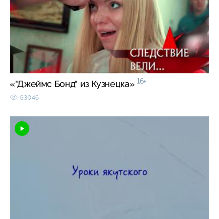
16+
«"Джеймс Бонд" из Кузнецка»
63046