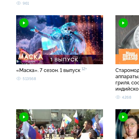
961
12+
«Маска». 7 сезон. 1 выпуск
Старомод
аппараты
513568
гриля, со
индийско
4268