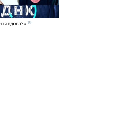
16+
ная вдова?»