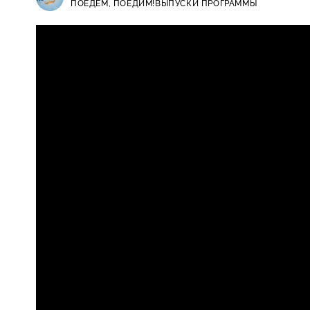
ПОЕДЕМ, ПОЕДИМ!
ВЫПУСКИ ПРОГРАММЫ
Поедем, поедим! / Выпуски прогр
0+
хвалынский спа и стерлядь по-ца