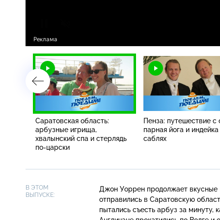
ть:
Саратовская область:
Пенза: путешествие с 
ковье,
арбузные игрища,
парная йога и индейка
 и
хвалынский спа и стерлядь
саблях
т
по-царски
В ЭТОМ
Джон Уоррен продолжает вкусные п
ВЫПУСКЕ:
отправились в Саратовскую область
пытались съесть арбуз за минуту, 
Англичане прокатились по Волге и 