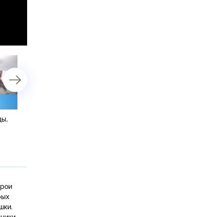
ды,
Новосибирск: жара по-
Белоруссия: Брестская
сибирски, дымовое шоу,
крепость, зубры,
знаменитые пельмени
соревнования по оленье
и индигирка
реву и картофельные ба
ерои
рых
ки.
нники