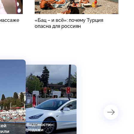
 массаже
«Бац – и всё»: почему Турция
Б
опасна для россиян
в