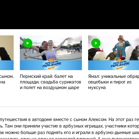
сыном,
Пермский край: балет на
Ямал: уникальные обря
 на
площади, свадьба сурикатов
овцебыки и пирог из
и полет на воздушном шаре
муксуна
утешествия в автодоме вместе с сыном Алексом. На этот раз г
. Там они приняли участие в арбузных игрищах, участники кото
как можно больше раз поднять его и играли в
арбузно-дынные
шаш
оказались один на один со взрослой тигрицей. А еще путешестве