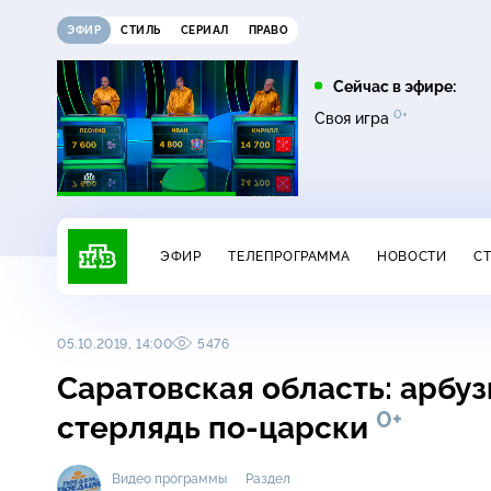
ЭФИР
СТИЛЬ
СЕРИАЛ
ПРАВО
08:00
09:00
Сейчас в эфире:
16+
12+
0+
0+
Чудо техники
Дачный ответ
Своя игра
ЭФИР
ТЕЛЕПРОГРАММА
НОВОСТИ
С
05.10.2019, 14:00
5476
Саратовская область: арбуз
0+
стерлядь по-царски
Видео программы
Раздел