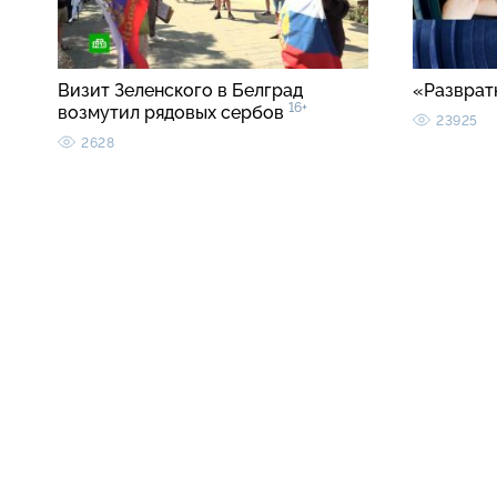
Визит Зеленского в Белград
«Разврат
16+
возмутил рядовых сербов
23925
2628