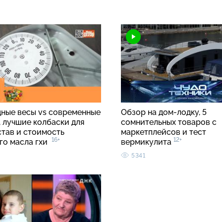
ные весы vs современные
Обзор на дом-лодку, 5
, лучшие колбаски для
сомнительных товаров с
став и стоимость
маркетплейсов и тест
16+
12+
го масла гхи
вермикулита
5341