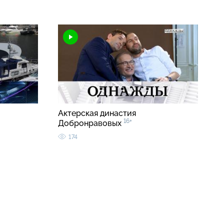
Актерская династия
16+
Добронравовых
174