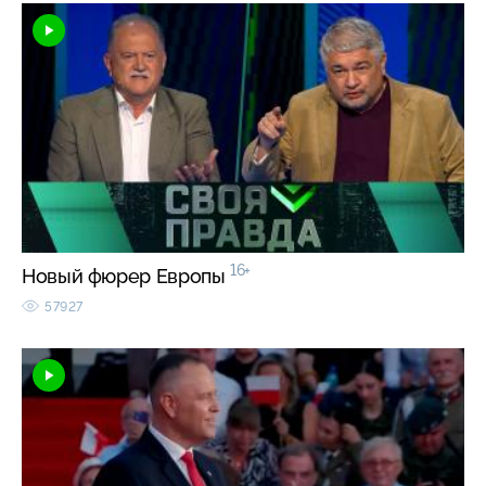
16+
Новый фюрер Европы
57927