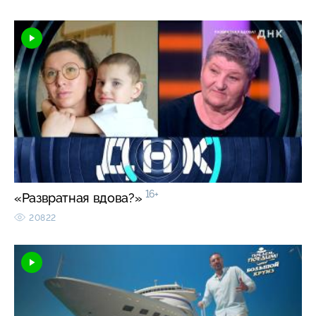
16+
«Развратная вдова?»
20822