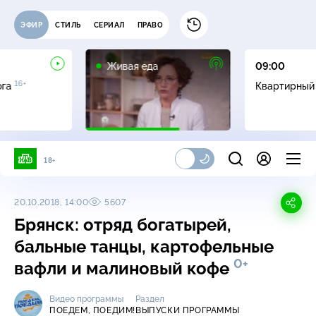
ЭФИР
СТИЛЬ
СЕРИАЛ
ПРАВО
12+
Живая еда
09:00
16+
ога
Квартирный
18+
20.10.2018, 14:00
5607
Брянск: отряд богатырей,
бальные танцы, картофельные
0+
вафли и малиновый кофе
Видео программы
Раздел
ПОЕДЕМ, ПОЕДИМ!
ВЫПУСКИ ПРОГРАММЫ