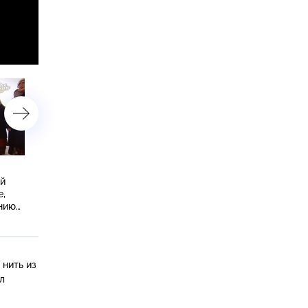
Сингапур: аквариум с
Красноярск и Москва:
ый
голодными акулами, роскошь
предновогодние хлопоты
е,
по-сингапурски и рецепт
рождественские базары,
нию
легендарного чили-краба
цирк и лосось в тесте —
веллингтон а-ля рус
 нить из
л