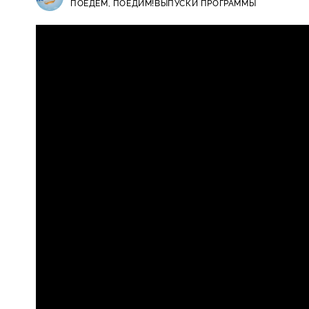
ПОЕДЕМ, ПОЕДИМ!
ВЫПУСКИ ПРОГРАММЫ
Поедем, поедим! / Выпуски прогр
0+
черепах, нить из куколки-шелкоп