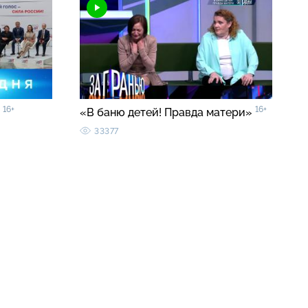
16+
16+
5
«В баню детей! Правда матери»
33377