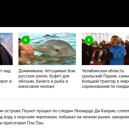
т над
Доминикана: петушиные бои,
Челябинская область:
русское ранчо, буфет для
уральский Париж, сам
ирог и
обезьян, бачата и рыба в
большой трактор в мир
кокосовом молоке
соревнования по поеда
шаурмы и кабан
с гороховым суфле
ом острове Пхукет прошел по следам Леонардо Ди Каприо, сплел
од воду к морским черепахам, побывал на ночном рынке, накорми
и приготовил Пла Пао.