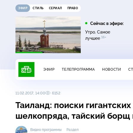
ЭФИР
СТИЛЬ
СЕРИАЛ
ПРАВО
21:30
22:00
Сейчас в эфире:
12+
16+
Неизвестная Россия
Неизвестная Россия
Утро. Самое
16+
лучшее
ЭФИР
ТЕЛЕПРОГРАММА
НОВОСТИ
С
11.02.2017, 14:00
6152
Таиланд: поиски гигантских
шелкопряда, тайский борщ 
Видео программы
Раздел