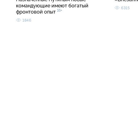
командующие имеют богатый
6315
16+
фронтовой опыт
1846