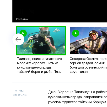
Таиланд: поиски гигантских
Северная Осетия: поле
морских черепах, нить из
горной грядой, самый
ческая
куколки-шелкопряда,
большой осетинский п
ков,
тайский борщ и рыба Пла
соус толан
-
Пао
В ЭТОМ
Джон Уоррен в Таиланде, на райск
ВЫПУСКЕ:
куколки-шелкопряда
, отправился п
русских туристов тайским борщом 