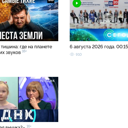
тишина: где на планете
6 августа 2026 года. 00:1
16+
ких звуков
910
16+
ая внучка?»