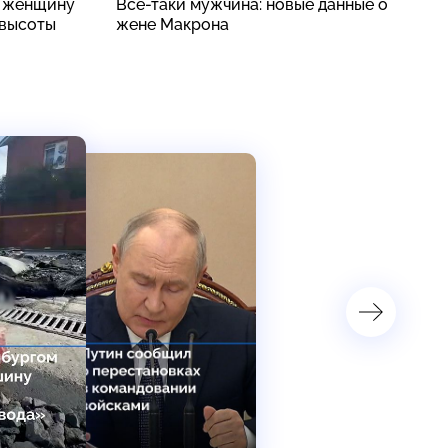
: женщину
Все-таки мужчина: новые данные о
Ф
 высоты
жене Макрона
в