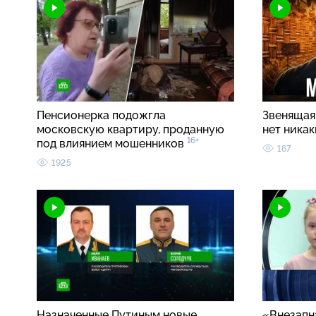
Пенсионерка подожгла
Звенящая 
московскую квартиру, проданную
нет ника
16+
под влиянием мошенников
167
1925
Назначенные Путиным новые
«Внезапн