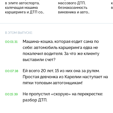
в элите автоспорта,
массового ДТП,
к
калечащая машина
безнаказанность
каршеринга и ДТП со
виновника и авто
«скорой»
в полынье
В ЭТОМ ВЫПУСКЕ:
Машина-кошка
, которая ездит сама по
00:01:31
себе: автомобиль каршеринга едва не
покалечил водителя. За что же клиенту
выставили счет?
Ей всего 20 лет, 15 из них она за рулем.
00:07:38
Простая девчонка из Карелии наступает на
пятки топовым автогонщикам!
Не пропустил «скорую» на перекрестке:
00:15:39
разбор ДТП.