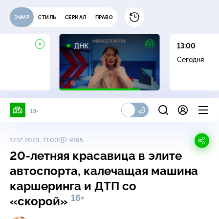
ЭФИР
СТИЛЬ
СЕРИАЛ
ПРАВО
16+
ДНК
13:00
Сегодня
18+
17.12.2023, 11:00
9195
20-летняя красавица в элите
автоспорта, калечащая машина
каршеринга и ДТП со
16+
«скорой»