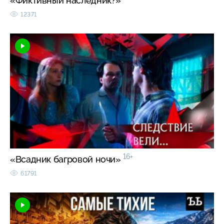
«Фиктивный наследник?»
12371
16+
«Всадник багровой ночи»
61791