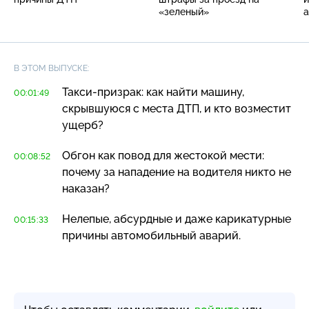
«зеленый»
а
В ЭТОМ ВЫПУСКЕ:
Такси-призрак
: как найти машину,
00:01:49
скрывшуюся с места ДТП, и кто возместит
ущерб?
Обгон как повод для жестокой мести:
00:08:52
почему за нападение на водителя никто не
наказан?
Нелепые, абсурдные и даже карикатурные
00:15:33
причины автомобильный аварий.