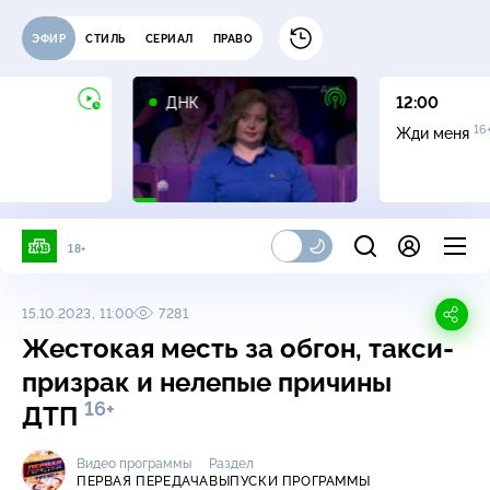
ЭФИР
СТИЛЬ
СЕРИАЛ
ПРАВО
16+
ДНК
12:00
16
Жди меня
18+
15.10.2023, 11:00
7281
Жестокая месть за обгон, такси-
призрак и нелепые причины
16+
ДТП
Видео программы
Раздел
ПЕРВАЯ ПЕРЕДАЧА
ВЫПУСКИ ПРОГРАММЫ