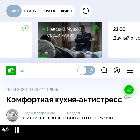
ЭФИР
СТИЛЬ
СЕРИАЛ
ПРАВО
16+
Невский. Чужой
23:00
среди чужих
Дачный отв
18+
19.09.2020, 13:00
12985
0+
Комфортная кухня-антистресс
Видео программы
Раздел
КВАРТИРНЫЙ ВОПРОС
ВЫПУСКИ ПРОГРАММЫ
Квартирный вопрос / Выпуски программы /
0+