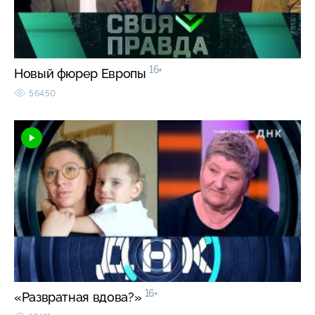
16+
Новый фюрер Европы
56450
16+
«Развратная вдова?»