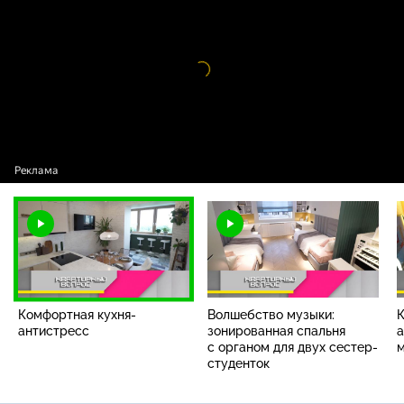
Комфортная кухня-антистресс
Видео
проигрыватель
загружается.
Комфортная кухня-
Волшебство музыки:
К
антистресс
зонированная спальня
а
с органом для двух сестер-
студенток