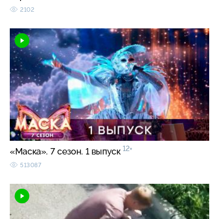
2102
12+
«Маска». 7 сезон. 1 выпуск
513087