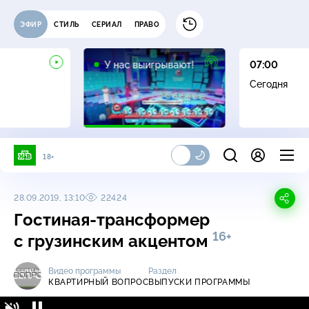
ЭФИР
СТИЛЬ
СЕРИАЛ
ПРАВО
12+
У нас выигрывают!
07:00
Сегодня
18+
28.09.2019, 13:10
22424
Гостиная-трансформер
16+
с грузинским акцентом
Видео программы
Раздел
КВАРТИРНЫЙ ВОПРОС
ВЫПУСКИ ПРОГРАММЫ