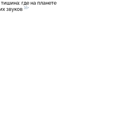
тишина: где на планете
16+
ких звуков