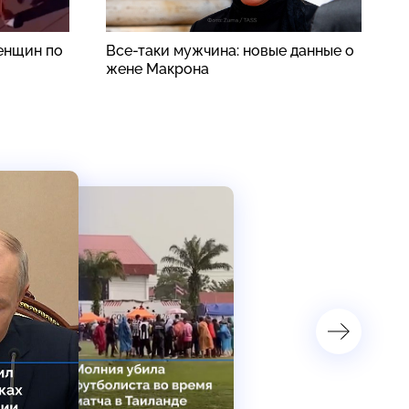
енщин по
Все-таки мужчина: новые данные о
Ф
жене Макрона
в