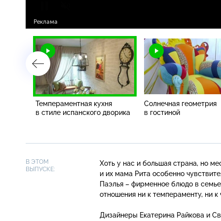
хатом
Темпераментная кухня
Солнечная геометрия
в стиле испанского дворика
в гостиной
В ЭТОМ
Хоть у нас и большая страна, но ме
ВЫПУСКЕ:
и их мама Рита особенно чувствите
Паэлья – фирменное блюдо в семье, 
отношения ни к темпераменту, ни к 
Дизайнеры Екатерина Райкова и Св