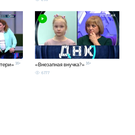
16+
16+
атери»
«Внезапная внучка?»
6777