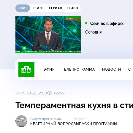
ЭФИР
СТИЛЬ
СЕРИАЛ
ПРАВО
01:45
03:30
Сейчас в эфире:
16+
16+
Лесник
Утро. Самое лучшее
Сегодня
ЭФИР
ТЕЛЕПРОГРАММА
НОВОСТИ
С
26.05.2012, 12:00
19259
Темпераментная кухня в ст
Видео программы
Раздел
КВАРТИРНЫЙ ВОПРОС
ВЫПУСКИ ПРОГРАММЫ