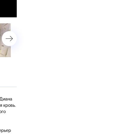
Кардиоспальня
Пузыри и бумеранги
 Диана
я кровь.
ого
ерьер