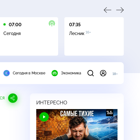
07:00
07:35
08
16+
Сегодня
Лесник
Ле
Сегодня в Москве
Экономика
18+
СЯ
ИНТЕРЕСНО