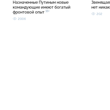
Назначенные Путиным новые
Звенящая 
командующие имеют богатый
нет ника
16+
фронтовой опыт
202
2006