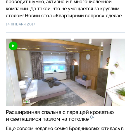
проводит шумно, активно и в многочисленной
компании. Да такой, что не умещается за круглым
столом! Новый стол «Квартирный вопрос» сделает
куда больше, и по желанию он будет превращаться
14 ЯНВАРЯ 2017
из столового в журнальный, не меняя своих
размеров. Подоконник станет широкой скамьей,
шкаф не будет лежать, а по стене поползет
вечнозеленый мох.
Расширенная спальня с парящей кроватью
0+
и светящимся пазлом на потолке
Еще совсем недавно семья Бродниковых ютилась в