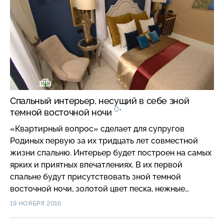
Спальный интерьер, несущий в себе зной
0+
темной восточной ночи
«Квартирный вопрос» сделает для супругов
Родиных первую за их тридцать лет совместной
жизни спальню. Интерьер будет построен на самых
ярких и приятных впечатлениях. В их первой
спальне будут присутствовать зной темной
восточной ночи, золотой цвет песка, нежные
облака, несущие прохладный ветер, лепестки
19 НОЯБРЯ 2016
цветущих деревьев, барханы пустынь… И все это