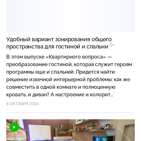
Удобный вариант зонирования общего
0+
пространства для гостиной и спальни
В этом выпуске «Квартирного вопроса» —
преобразование гостиной, которая служит героям
программы еще и спальней. Придется найти
решение извечной интерьерной проблемы: как же
совместить в одной комнате и полноценную
кровать, и диван? А настроение и колорит
интерьеру задаст картина Мартироса Сарьяна
8 ОКТЯБРЯ 2016
«Старый Ереван. Лето».