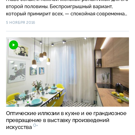
второй половины. Беспроигрышный вариант,
который примирит всех, — спокойная современная
классика, а главным акцентом станут ветви
5 НОЯБРЯ 2016
глицинии, свисающие с потолка.
Оптические иллюзии в кухне и ее грандиозное
превращение в выставку произведений
0+
искусства