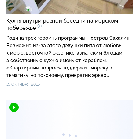
Кухня внутри резной беседки на морском
0+
побережье
Родина трех героинь программы – остров Сахалин.
Возможно из-за этого девушки питают любовь
к морю, восточной экзотике, азиатским блюдам,
а собственную кухню именуют кораблем.
«Квартирный вопрос» поддержит морскую
тематику, но по-своему, превратив эркер
в изящную резную беседку на берегу, из которой
15 ОКТЯБРЯ 2016
откроется прекрасный вид на море.