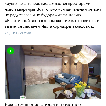
хрущевке, а теперь наслаждается просторами
новой квартиры. Вот только муниципальный ремонт
не радует глаз и не будоражит фантазию.
«Квартирный вопрос» поможет им вдохновиться и
займется спальней. Часть коридора и кладовки
присоединится к комнате, а центром композиции
24 ДЕКАБРЯ 2016
станут огромный светящийся пазл и парящая
кровать.
Яркое смешение стилей и грамотное