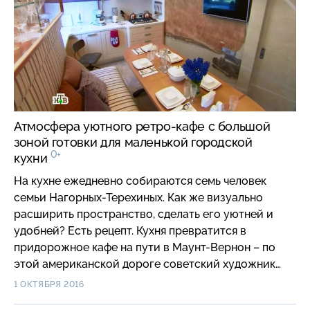
Атмосфера уютного ретро-кафе с большой
зоной готовки для маленькой городской
0+
кухни
На кухне ежедневно собираются семь человек
семьи Нагорных-Терехиных. Как же визуально
расширить пространство, сделать его уютней и
удобней? Есть рецепт. Кухня превратится в
придорожное кафе на пути в Маунт-Вернон – по
этой американской дороге советский художник
Александр Дейнеко проехал 80 лет назад. Его
1 ОКТЯБРЯ 2016
картина и подсказала идею.