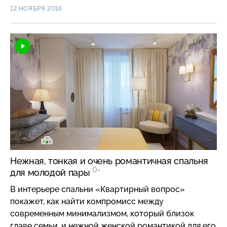
умиротворяющая атмосфера побережья. В
12 НОЯБРЯ 2016
роскошном помещении, выдержанном в оттенках
золотого и голубого, кроме традиционных для
спальни атрибутов появятся вместительная
гардеробная, оттоманка с изголовьем в форме
ракушки, мультифункциональная зона у окна с
компактной системой хранения, а также эффектная
люстра из множества цепочек.
Нежная, тонкая и очень романтичная спальня
0+
для молодой пары
В интерьере спальни «Квартирный вопрос»
покажет, как найти компромисс между
современным минимализмом, который близок
главе семьи, и нежной женской романтикой для его