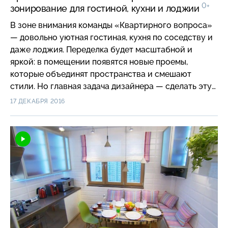
0+
зонирование для гостиной, кухни и лоджии
В зоне внимания команды «Квартирного вопроса»
— довольно уютная гостиная, кухня по соседству и
даже лоджия. Переделка будет масштабной и
яркой: в помещении появятся новые проемы,
которые объединят пространства и смешают
стили. Но главная задача дизайнера — сделать эту
территорию максимально удобной для хозяйки
17 ДЕКАБРЯ 2016
дома — победительницы международного конкурса
красоты среди девушек на колясках.