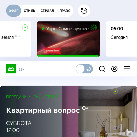
ЭФИР
СТИЛЬ
СЕРИАЛ
ПРАВО
16+
Утро. Самое лучшее
05:00
16+
я земля
Сегодня
18+
ПЕРЕДАЧИ
ЛАЙФСТАЙЛ
0+
Квартирный вопрос
СУББОТА
12:00