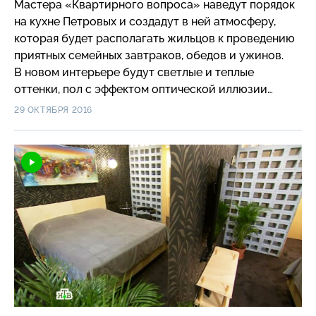
Мастера «Квартирного вопроса» наведут порядок
на кухне Петровых и создадут в ней атмосферу,
которая будет располагать жильцов к проведению
приятных семейных завтраков, обедов и ужинов.
В новом интерьере будут светлые и теплые
оттенки, пол с эффектом оптической иллюзии
и еще один сюрприз – галерея семейных портретов
29 ОКТЯБРЯ 2016
превратится в выставку современного искусства.