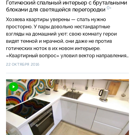
Готический спальный интерьер с брутальными
0+
блоками для светящейся перегородки
Хозяева квартиры уверены — спать нужно
просторно. У пары довольно нестандартные
взгляды на домашний уют: свою комнату герои
видят темной и мрачной, они даже не против
готических ноток в их новом интерьере.
«Квартирный вопрос» уловил вектор направления
и будет сгущать краски, работая над брутальными
22 ОКТЯБРЯ 2016
блоками для того, чтобы построить светящуюся
перегородку.