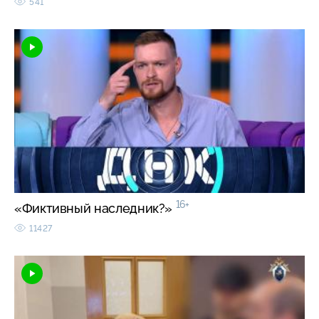
541
16+
«Фиктивный наследник?»
11427