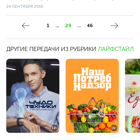
и атмосфера телестудии, и, самое главное, все, кто
24 СЕНТЯБРЯ 2016
окажется в новом интерьере, смогут почувствовать
себя внутри объектива видеокамеры.
1
...
29
...
46
ДРУГИЕ ПЕРЕДАЧИ ИЗ РУБРИКИ
ЛАЙФСТАЙЛ
12+
16+