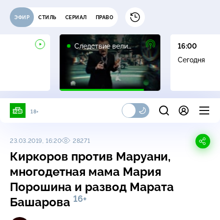
ЭФИР
СТИЛЬ
СЕРИАЛ
ПРАВО
16+
Следствие вели…
16:00
Сегодня
18+
23.03.2019, 16:20
28271
Киркоров против Маруани,
многодетная мама Мария
Порошина и развод Марата
16+
Башарова