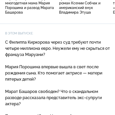
многодетная мама Мария
роман Ксении Собчак и
т
Порошина и развод Марата
американский внук
«
Башарова
Владимира Этуша
В ЭТОМ ВЫПУСКЕ:
С Филиппа Киркорова через суд требуют почти
четыре миллиона евро. Неужели ему не скрыться от
француза Маруани?
Мария Порошина впервые вышла в свет после
рождения сына. Кто помогает актрисе — матери
пятерых детей?
Марат Башаров свободен? Что о скандальном
разводе рассказала представитель
экс-супруги
актера?