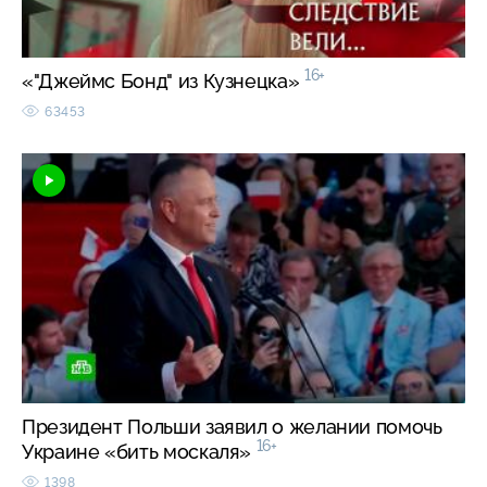
16+
«"Джеймс Бонд" из Кузнецка»
63453
Президент Польши заявил о желании помочь
16+
Украине «бить москаля»
1398