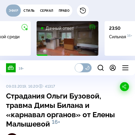
ЭФИР
СТИЛЬ
СЕРИАЛ
ПРАВО
0+
Дачный ответ
23:50
16+
жой среди
Сильная
18+
09.03.2019, 16:20
41317
Страдания Ольги Бузовой,
травма Димы Билана и
«карнавал органов» от Елены
16+
Малышевой