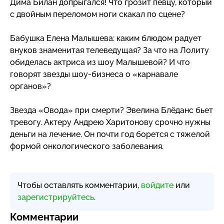
Дима Билан допрыгался! Что грозит певцу, который
с двойным переломом ноги скакал по сцене?
Бабушка Елена Малышева: каким блюдом радует
внуков знаменитая телеведущая? За что на Лолиту
обиделась актриса из шоу Малышевой? И что
говорят звезды
шоу-бизнеса
о «карнавале
органов»?
Звезда «Овода» при смерти? Эвелина Блёданс бьет
тревогу. Актеру Андрею Харитонову срочно нужны
деньги на лечение. Он почти год борется с тяжелой
формой онкологического заболевания.
Чтобы оставлять комментарии,
войдите
или
зарегистрируйтесь
.
Комментарии