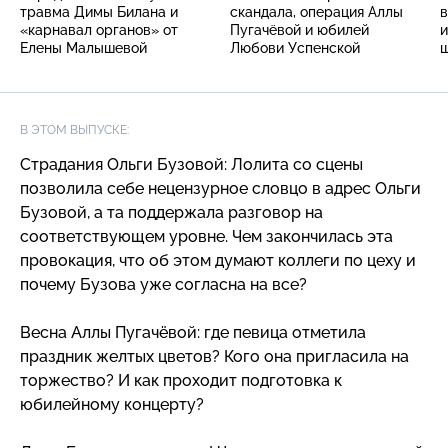
травма Димы Билана и
скандала, операция Аллы
в
«карнавал органов» от
Пугачёвой и юбилей
и
Елены Малышевой
Любови Успенской
В ЭТОМ ВЫПУСКЕ:
Страдания Ольги Бузовой: Лолита со сцены
позволила себе нецензурное словцо в адрес Ольги
Бузовой, а та поддержала разговор на
соответствующем уровне. Чем закончилась эта
провокация, что об этом думают коллеги по цеху и
почему Бузова уже согласна на все?
Весна Аллы Пугачёвой: где певица отметила
праздник желтых цветов? Кого она пригласила на
торжество? И как проходит подготовка к
юбилейному концерту?