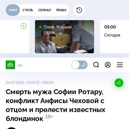
ЭФИР
СТИЛЬ
СЕРИАЛ
ПРАВО
16+
Пляж. Жаркий
05:00
сезон
Сегодня
18+
04.07.2015, 21:55
26603
Смерть мужа Софии Ротару,
конфликт Анфисы Чеховой с
отцом и прелести известных
16+
блондинок