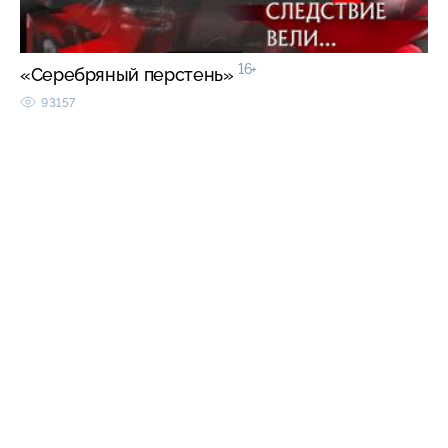
16+
«Серебряный перстень»
93157