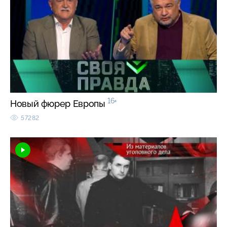
16+
Новый фюрер Европы
57282