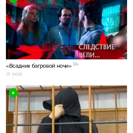
16+
«Всадник багровой ночи»
64311