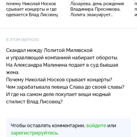
почему Николай Носков
Лазарева, день рождения
п
срывает концерты и где
Владимира Преснякова,
п
одевается Влад Лисовец
Лолита эвакуирует
и
родственников с Украины
В ЭТОМ ВЫПУСКЕ:
Скандал между Лолитой Милявской
и управляющей компанией набирает обороты.
На Александра Малинина подает в суд бывшая
жена.
Почему Николай Носков срывает концерты?
Чем зарабатывала певица Слава до своей славы?
И где на самом деле покупает вещи модный
стилист Влад Лисовец?
Чтобы оставлять комментарии,
войдите
или
зарегистрируйтесь
.