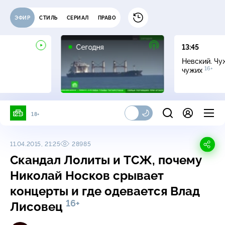
ЭФИР
СТИЛЬ
СЕРИАЛ
ПРАВО
Сегодня
13:45
Невский. Чу
16+
чужих
18+
11.04.2015, 21:25
28985
Скандал Лолиты и ТСЖ, почему
Николай Носков срывает
концерты и где одевается Влад
16+
Лисовец