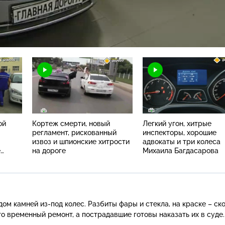
Н
ой
Кортеж смерти, новый
Легкий угон, хитрые
регламент, рискованный
инспекторы, хорошие
извоз и шпионские хитрости
адвокаты и три колеса
е
на дороге
Михаила Багдасарова
адом камней
из-под
колес. Разбиты фары и стекла, на краске – ск
о временный ремонт, а пострадавшие готовы наказать их в суде.
.