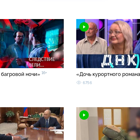
16+
 багровой ночи»
«Дочь курортного роман
6756