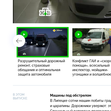
Загрузка
:
2.64%
/
я
Разрушительный дорожный
Конфликт ГАИ и «скор
 за
ремонт, страховые
помощи», всесильный
я
обещания и оптимальная
инспектор, мойщики-
защита автомобиля
угонщики и волшебно
детское кресло
В ЭТОМ
Машины под обстрелом
ВЫПУСКЕ:
В Липецке сотни машин побиты гр
и царапины. Дорожники уверяют: эт
Специальный репортаж программы