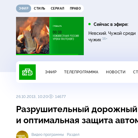
ЭФИР
СТИЛЬ
СЕРИАЛ
ПРАВО
11:00
13:00
Сейчас в эфире:
16+
ДНК
Сегодня
Невский. Чужой среди
16+
чужих
ЭФИР
ТЕЛЕПРОГРАММА
НОВОСТИ
С
26.10.2013, 10:20
14677
Разрушительный дорожный 
и оптимальная защита авт
Видео программы
Раздел