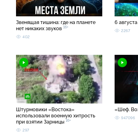
Звенящая тишина: где на планете
6 августа
16+
нет никаких звуков
2267
402
Штурмовики «Востока»
«Шеф. Во
использовали военную хитрость
947096
16+
при взятии Зарницы
297