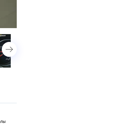
астройки
Дай дорогу дураку,
Золотое кольцо, дохлый
выбираем Chevrolet Lacetti
номер, новый аккумулят
и вратарь за рулем
и потерянное колесо
автомобиля
Михаила Багдасарова
олы