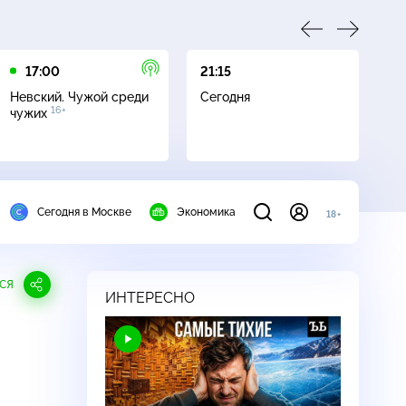
17:00
21:15
21
Невский. Чужой среди
Сегодня
Не
16+
чужих
Сегодня в Москве
Экономика
18+
СЯ
ИНТЕРЕСНО