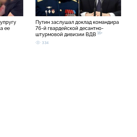
упругу
Путин заслушал доклад командира
а ее
76-й гвардейской десантно-
16+
штурмовой дивизии ВДВ
334