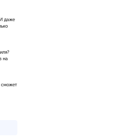
 И даже
лько
биля?
в на
о сможет