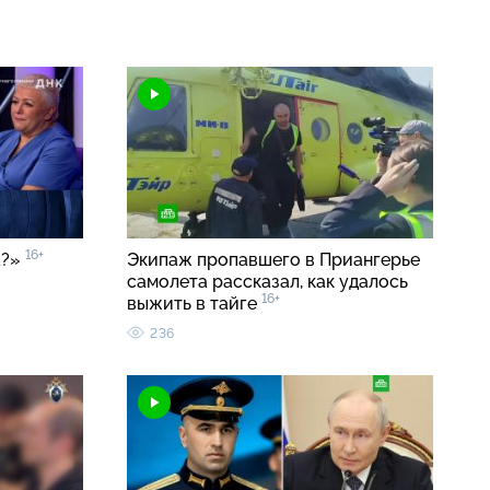
16+
а?»
Экипаж пропавшего в Приангерье
самолета рассказал, как удалось
16+
выжить в тайге
236