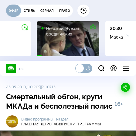
ЭФИР
СТИЛЬ
СЕРИАЛ
ПРАВО
16+
Невский. Чужой
20:30
среди чужих
12+
Маска
18+
25.05.2013, 10:20
10715
Смертельный обгон, круги
16+
МКАДа и бесполезный полис
Видео программы
Раздел
ГЛАВНАЯ ДОРОГА
ВЫПУСКИ ПРОГРАММЫ