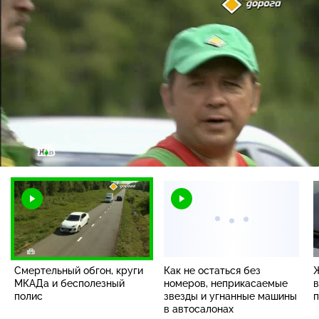
Загрузка
:
3.32%
/
Наст
Смертельный обгон, круги
Как не остаться без
Ж
МКАДа и бесполезный
номеров, неприкасаемые
в
полис
звезды и угнанные машины
п
в автосалонах