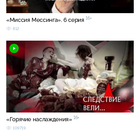
16+
«Миссия Мессинга». 6 серия
812
16+
«Горячие наслаждения»
109719