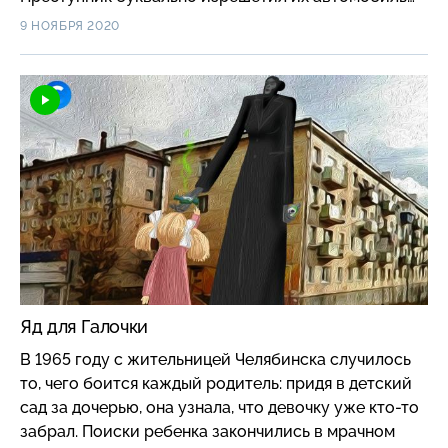
пулями, используя украденные милицейские
9 НОЯБРЯ 2020
пистолеты. #короче
Яд для Галочки
В 1965 году с жительницей Челябинска случилось
то, чего боится каждый родитель: придя в детский
сад за дочерью, она узнала, что девочку уже кто-то
забрал. Поиски ребенка закончились в мрачном