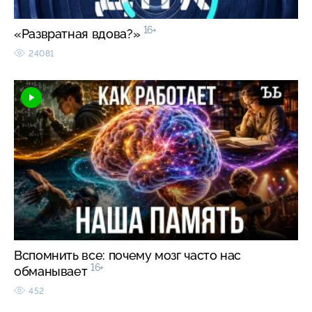
16+
«Развратная вдова?»
24081
Вспомнить все: почему мозг часто нас
16+
обманывает
452