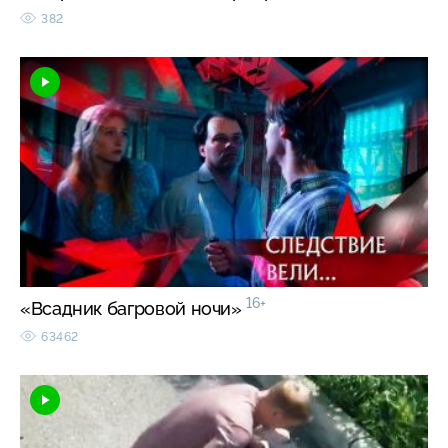
382
16+
«Всадник багровой ночи»
63462