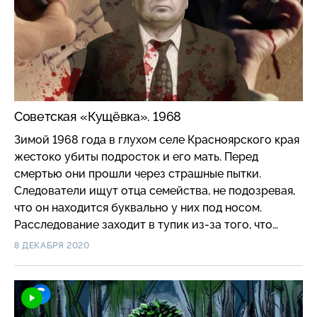
Советская «Кущёвка». 1968
Зимой 1968 года в глухом селе Красноярского края
жестоко убиты подросток и его мать. Перед
смертью они прошли через страшные пытки.
Следователи ищут отца семейства, не подозревая,
что он находится буквально у них под носом.
Расследование заходит в тупик из-за того, что
милиция не рискует связываться с местной
8 ДЕКАБРЯ 2020
властью. В дело приходится вмешаться даже
Леониду Брежневу. #короче