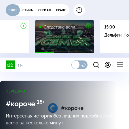
ЭФИР
СТИЛЬ
СЕРИАЛ
ПРАВО
16+
Следствие вели…
15:00
Дельфин. Н
18+
ПЕРЕДАЧИ
16+
#короче
Интересная история без лишних подробностей
всего за несколько минут