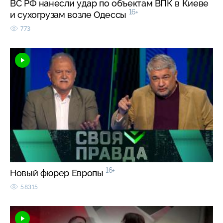
ВС РФ нанесли удар по объектам ВПК в Киеве
16+
и сухогрузам возле Одессы
773
16+
Новый фюрер Европы
58315