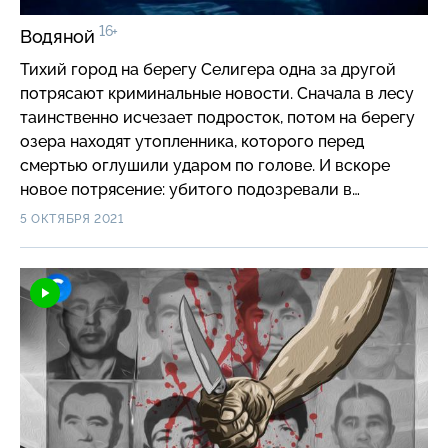
16+
Водяной
Тихий город на берегу Селигера одна за другой
потрясают криминальные новости. Сначала в лесу
таинственно исчезает подросток, потом на берегу
озера находят утопленника, которого перед
смертью оглушили ударом по голове. И вскоре
новое потрясение: убитого подозревали в
растлении детей в пионерском лагере. #короче
5 ОКТЯБРЯ 2021