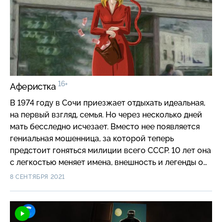
16+
Аферистка
В 1974 году в Сочи приезжает отдыхать идеальная,
на первый взгляд, семья. Но через несколько дней
мать бесследно исчезает. Вместо нее появляется
гениальная мошенница, за которой теперь
предстоит гоняться милиции всего СССР. 10 лет она
с легкостью меняет имена, внешность и легенды о
своей жизни, втираясь в доверие к людям и
8 СЕНТЯБРЯ 2021
выуживая у них огромные деньги. #короче