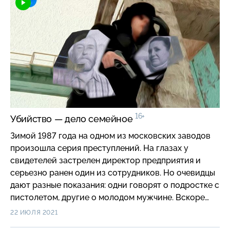
16+
Убийство — дело семейное
Зимой 1987 года на одном из московских заводов
произошла серия преступлений. На глазах у
свидетелей застрелен директор предприятия и
серьезно ранен один из сотрудников. Но очевидцы
дают разные показания: одни говорят о подростке с
пистолетом, другие о молодом мужчине. Вскоре
загадочный убийца находит новую жертву. #короче
22 ИЮЛЯ 2021