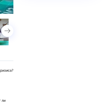
астройки
23 июня 2013 года
16 июня 2013 года
кризиса?
т ли