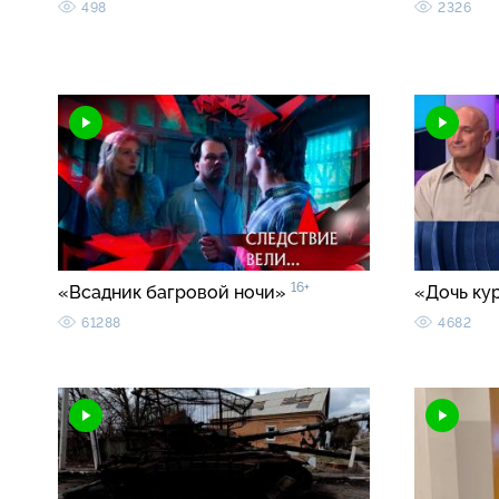
498
2326
16+
«Всадник багровой ночи»
«Дочь ку
61288
4682