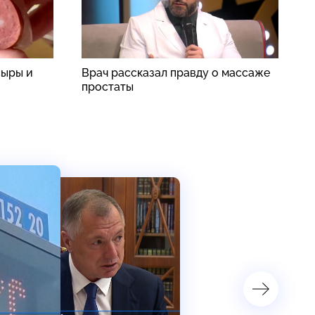
сыры и
Врач рассказал правду о массаже
В
простаты
ч