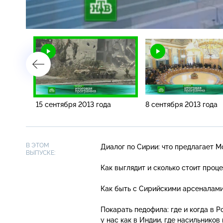
Загрузка
:
2.10%
/
а
15 сентября 2013 года
8 сентября 2013 года
В ЭТОМ
Диалог по Сирии: что предлагает М
ВЫПУСКЕ:
Как выглядит и сколько стоит проц
Как быть с Сирийскими арсеналам
Покарать педофила: где и когда в 
у нас как в Индии, где насильнико