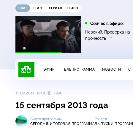
ЭФИР
СТИЛЬ
СЕРИАЛ
ПРАВО
10:00
10:25
Сейчас в эфире:
6+
Сегодня
ЧП
Невский. Проверка на
16+
прочность
ЭФИР
ТЕЛЕПРОГРАММА
НОВОСТИ
С
15.09.2013, 19:00
3996
15 сентября 2013 года
Видео программы
Раздел
СЕГОДНЯ. ИТОГОВАЯ ПРОГРАММА
ВЫПУСКИ ПРОГРА