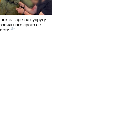
осквы зарезал супругу
равильного срока ее
16+
ности