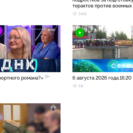
терактов против военных
1418
16+
рортного романа?»
6 августа 2026 года.16:20
68