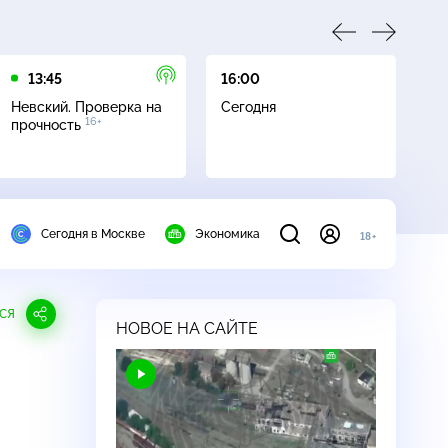
13:45
16:00
17
Невский. Проверка на
Сегодня
Не
16+
прочность
ч
Сегодня в Москве
Экономика
18+
СЯ
НОВОЕ НА САЙТЕ