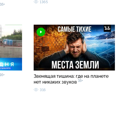
1365
16+
16+
Звенящая тишина: где на планете
16+
нет никаких звуков
316