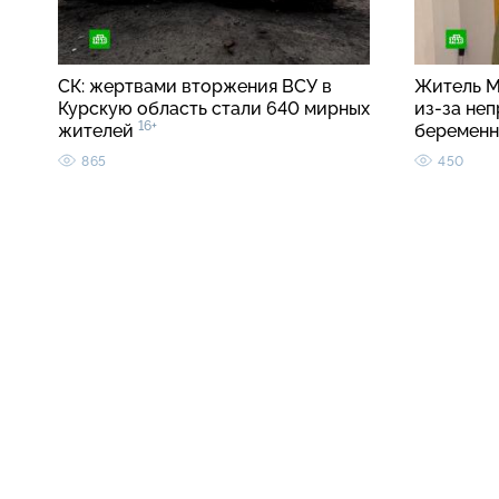
СК: жертвами вторжения ВСУ в
Житель М
Курскую область стали 640 мирных
из-за неп
16+
жителей
беремен
865
450