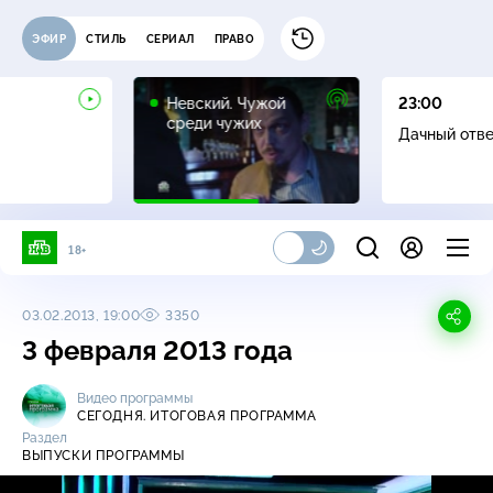
ЭФИР
СТИЛЬ
СЕРИАЛ
ПРАВО
16+
Невский. Чужой
23:00
среди чужих
Дачный отв
18+
03.02.2013, 19:00
3350
3 февраля 2013 года
Видео программы
СЕГОДНЯ. ИТОГОВАЯ ПРОГРАММА
Раздел
ВЫПУСКИ ПРОГРАММЫ