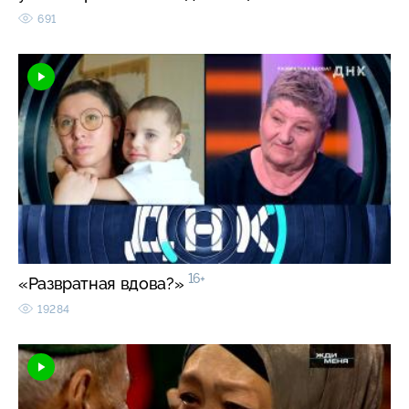
691
16+
«Развратная вдова?»
19284