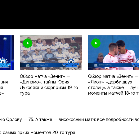
Обзор матча «Зенит» —
Обзор матча «Зенит» —
твия
«Динамо», тайны Юрия
«Лион», «дерби двух
ня
Лукосяка и сюрпризы 19-го
столиц», а также — луч
е»
тура
моменты матчей 18-го 
ию Орлову — 75. А также — високосный матч: все подробности в
р самых ярких моментов
20-го
тура.