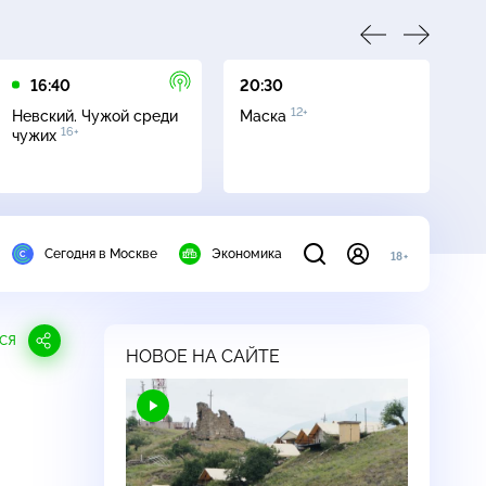
16:40
20:30
00
12+
Невский. Чужой среди
Маска
Аг
16+
чужих
к
Сегодня в Москве
Экономика
18+
СЯ
НОВОЕ НА САЙТЕ