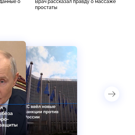
данные о
Врач рассказал правду о массаже
Р
простаты
з