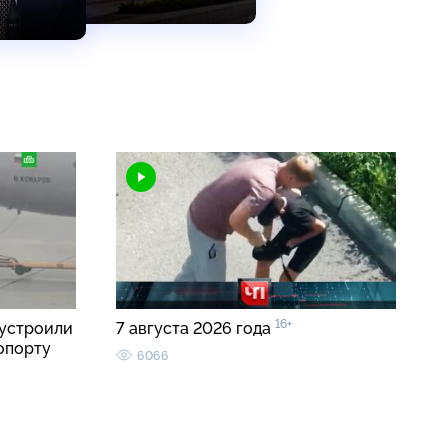
16+
устроили
7 августа 2026 года
опорту
6066