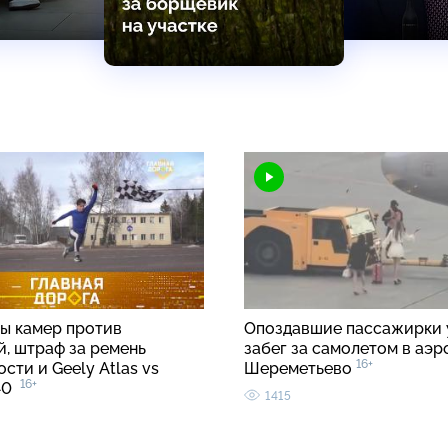
ы камер против
Опоздавшие пассажирки 
й, штраф за ремень
забег за самолетом в аэр
16+
сти и Geely Atlas vs
Шереметьево
16+
C40
1415