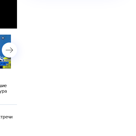
Матч «Рубин» — «Зенит»,
Эксклюзивное интервью
воспоминания о «Зените –
Михаила Кержакова, обз
шие
1984» и самые яркие
матча «Зенит» — «Арсен
тура
моменты 17-го тура
и лучшие моменты 16-го
тура
стречи