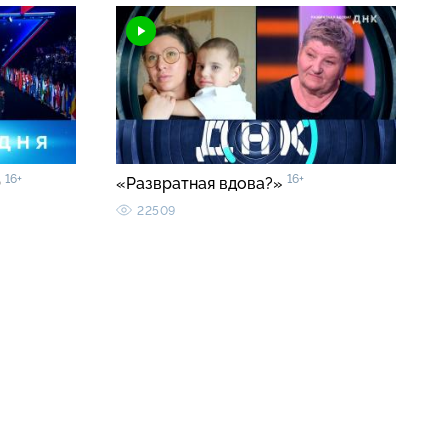
16+
16+
0
«Развратная вдова?»
22509