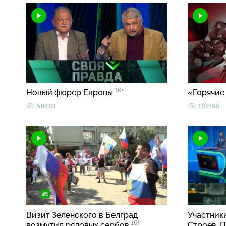
16+
Новый фюрер Европы
«Горячие
58463
110596
Визит Зеленского в Белград
Участник
16+
возмутил рядовых сербов
Строев, 