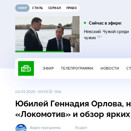
ЭФИР
СТИЛЬ
СЕРИАЛ
ПРАВО
12:00
13:00
Сейчас в эфире:
0+
ых
Своя игра
Сегодня
Невский. Чужой среди
16+
чужих
ЭФИР
ТЕЛЕПРОГРАММА
НОВОСТИ
С
04.03.2020, 00:55
964
Юбилей Геннадия Орлова, н
«Локомотив» и обзор ярких
Видео программы
Раздел