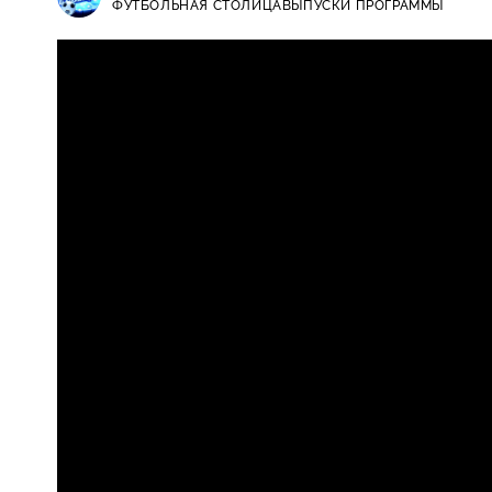
ФУТБОЛЬНАЯ СТОЛИЦА
ВЫПУСКИ ПРОГРАММЫ
Футбольная столица / Выпуски прогр
матче «Зенит» — «Локомотив» и обзо