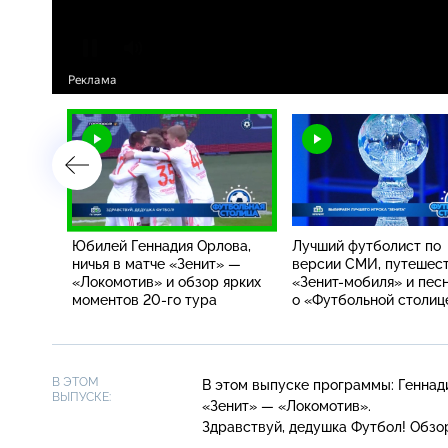
тура,
Юбилей Геннадия Орлова,
Лучший футболист по
ничья в матче «Зенит» —
версии СМИ, путешес
не
«Локомотив» и обзор ярких
«Зенит-мобиля» и пес
моментов 20-го тура
о «Футбольной столиц
В ЭТОМ
В этом выпуске программы: Геннад
ВЫПУСКЕ:
«Зенит» — «Локомотив».
Здравствуй, дедушка Футбол! Обзо