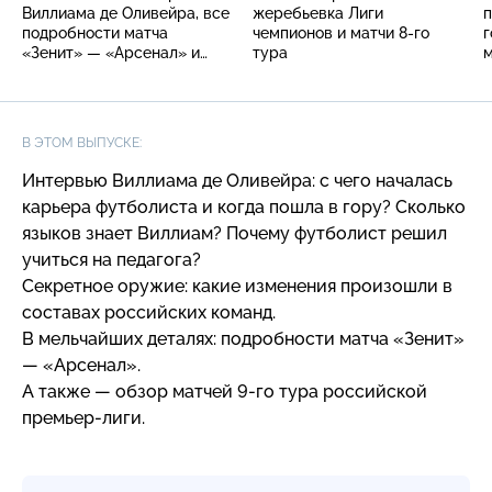
Виллиама де Оливейра, все
жеребьевка Лиги
п
подробности матча
чемпионов и матчи 8-го
г
«Зенит» — «Арсенал» и
тура
м
обзор игр 9-го тура
В ЭТОМ ВЫПУСКЕ:
Интервью Виллиама де Оливейра: с чего началась
карьера футболиста и когда пошла в гору? Сколько
языков знает Виллиам? Почему футболист решил
учиться на педагога?
Секретное оружие: какие изменения произошли в
составах российских команд.
В мельчайших деталях: подробности матча «Зенит»
— «Арсенал».
А также — обзор матчей
9-го
тура российской
премьер-лиги
.