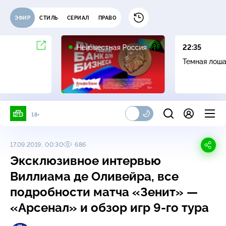
ЭФИР
СТИЛЬ
СЕРИАЛ
ПРАВО
6+
Неизвестная Россия
22:35
Темная лош
18+
17.09.2019, 00:30
686
Эксклюзивное интервью
Виллиама де Оливейра, все
подробности матча «Зенит» —
«Арсенал» и обзор игр 9-го тура