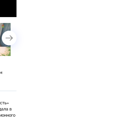
Интерьер в стиле боярских
Уютная бежевая гостина
палат со сводчатыми
с яркими акцентами
ом
потолками и лопаской
ость»
дала в
ионного