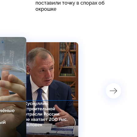
поставили точку в спорах об
с
окрошке
б