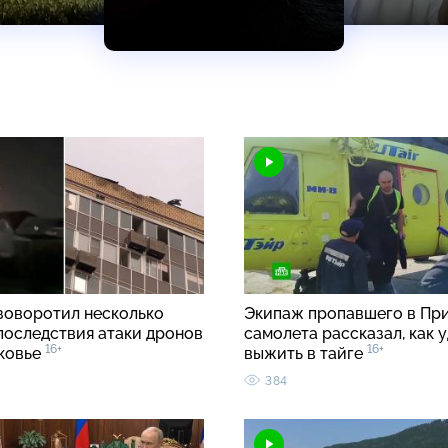
зоворотил несколько
Экипаж пропавшего в Пр
 последствия атаки дронов
самолета рассказал, как 
16+
16+
ковье
выжить в тайге
384