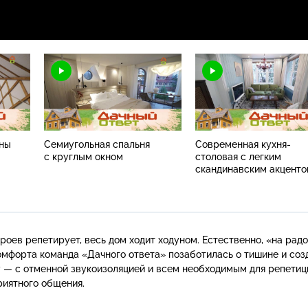
ины
Семиугольная спальня
Современная кухня-
с круглым окном
столовая с легким
скандинавским акцент
роев репетирует, весь дом ходит ходуном. Естественно, «на рад
омфорта команда «Дачного ответа» позаботилась о тишине и соз
у
— с отменной звукоизоляцией и всем необходимым для репетиц
риятного общения.