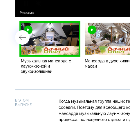
комната
Музыкальная мансарда с
Мансарда в духе хиж
лаунж-зоной и
масаи
звукоизоляцией
В ЭТОМ
Когда музыкальная группа наших ге
ВЫПУСКЕ:
соседям. Поэтому для всеобщего к
мансарде музыкальную
лаунж-зон
процесса, полноценного отдыха и п