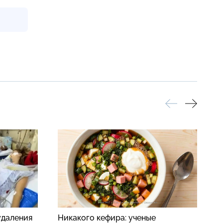
удаления
Никакого кефира: ученые
С