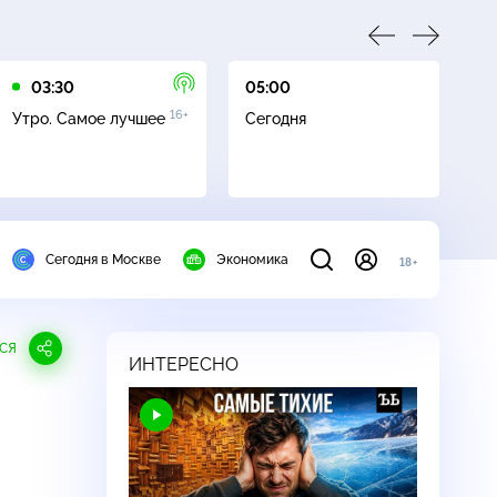
03:30
05:00
05
16+
Утро. Самое лучшее
Сегодня
Ле
Сегодня в Москве
Экономика
18+
СЯ
ИНТЕРЕСНО