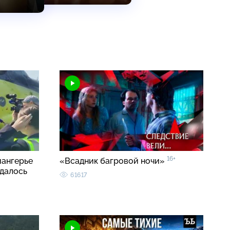
16+
иангерье
«Всадник багровой ночи»
удалось
61617