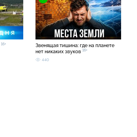
16+
5
Звенящая тишина: где на планете
16+
нет никаких звуков
440