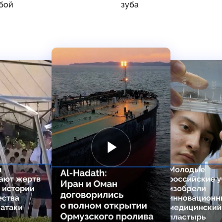
бой
зуба