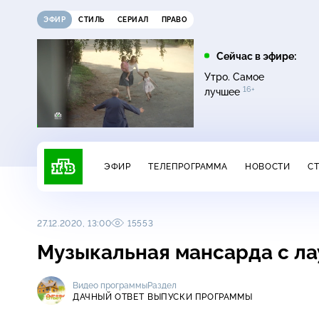
ЭФИР
СТИЛЬ
СЕРИАЛ
ПРАВО
21:15
21:30
Сейчас в эфире:
6+
ди
Сегодня
Неизвестная Россия
Утро. Самое
16+
лучшее
ЭФИР
ТЕЛЕПРОГРАММА
НОВОСТИ
С
27.12.2020, 13:00
15553
Музыкальная мансарда с ла
Видео программы
Раздел
ДАЧНЫЙ ОТВЕТ
ВЫПУСКИ ПРОГРАММЫ