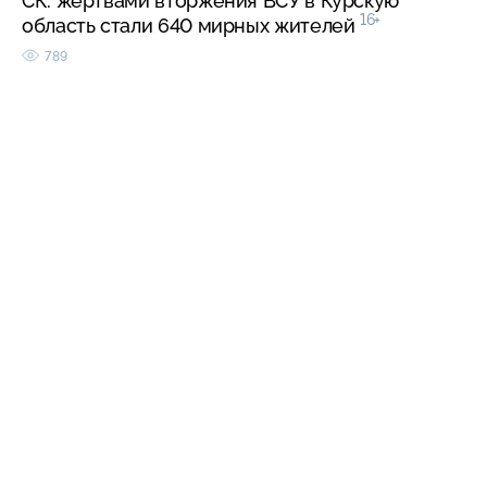
СК: жертвами вторжения ВСУ в Курскую
16+
область стали 640 мирных жителей
789