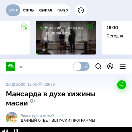
ЭФИР
СТИЛЬ
СЕРИАЛ
ПРАВО
16+
Невский. Проверка
16:00
на прочность
Сегодня
18+
20.12.2020, 13:00
12683
Мансарда в духе хижины
0+
масаи
Видео программы
Раздел
ДАЧНЫЙ ОТВЕТ
ВЫПУСКИ ПРОГРАММЫ