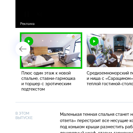
ие для
Плюс один этаж к новой
Средиземноморский п
стиной
спальне, ставни-гармошка
и ниша с «Сарацином»
и торшер с эротическим
теплой гостиной-стол
подтекстом
В ЭТОМ
Маленькая темная спальня станет н
ВЫПУСКЕ:
ответа» перестроит все несущие ко
под коньком крыши разместить раб
двухрядный шкаф,
ставни-гармошк