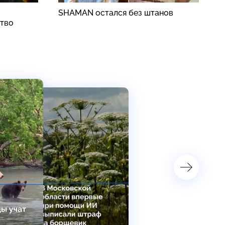
SHAMAN остался без штанов
А
ство
п