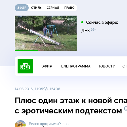
ЭФИР
СТИЛЬ
СЕРИАЛ
ПРАВО
07:00
07:35
Сейчас в эфире:
6+
16+
16+
Сегодня
Лесник. Своя земля
ДНК
ЭФИР
ТЕЛЕПРОГРАММА
НОВОСТИ
С
14.08.2016, 11:35
15408
Плюс один этаж к новой сп
с эротическим подтекстом
Видео программы
Раздел