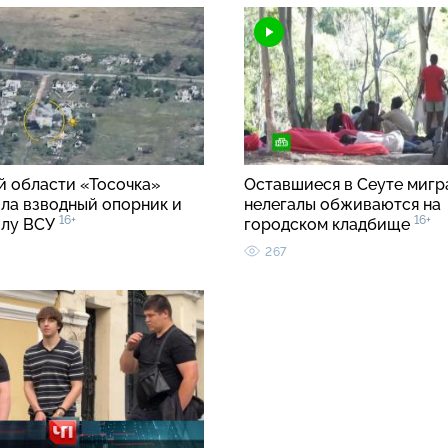
й области «Тосочка»
Оставшиеся в Сеуте мигр
ла взводный опорник и
нелегалы обживаются на
16+
16+
илу ВСУ
городском кладбище
267