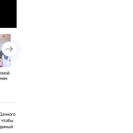
зоной
Гостиная с камином,
Клетчатый сад под веко
шним
гигантскими качелями
соснами с маленькими
и вокзальными часами
принцессами
«Дачного
, чтобы
идимый