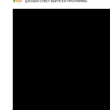
ДАЧНЫЙ ОТВЕТ
ВЫПУСКИ ПРОГРАММЫ
Дачный ответ / Выпуски программ
0+
гармошка и торшер с эротически