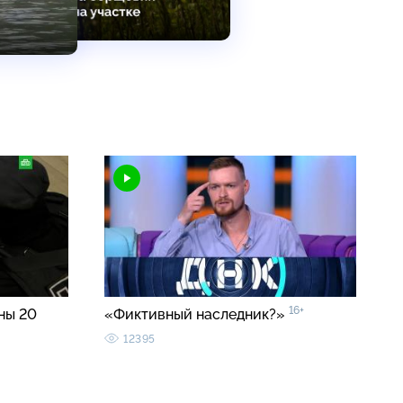
16+
ны 20
«Фиктивный наследник?»
12395