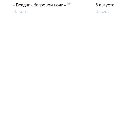
16+
«Всадник багровой ночи»
6 августа
61798
6243