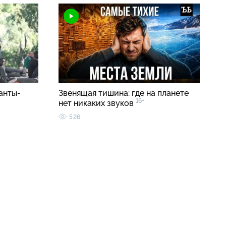
анты-
Звенящая тишина: где на планете
16+
нет никаких звуков
526