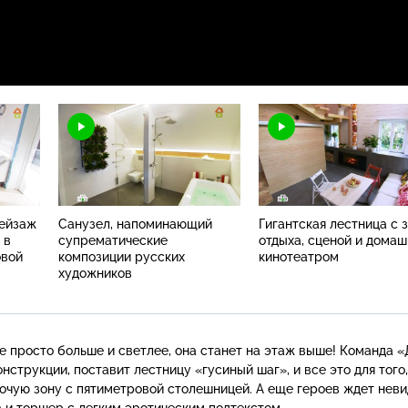
ейзаж
Санузел, напоминающий
Гигантская лестница с 
 в
супрематические
отдыха, сценой и дома
овой
композиции русских
кинотеатром
художников
е просто больше и светлее, она станет на этаж выше! Команда 
нструкции, поставит лестницу «гусиный шаг», и все это для того
очую зону с пятиметровой столешницей. А еще героев ждет нев
а
и торшер с легким эротическим подтекстом.