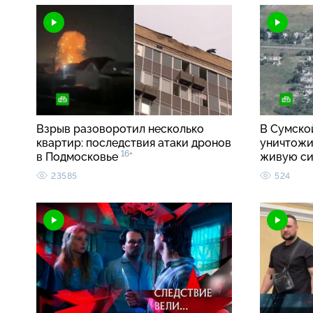
Взрыв разоворотил несколько
В Сумско
квартир: последствия атаки дронов
уничтожи
16+
в Подмосковье
живую с
23585
524