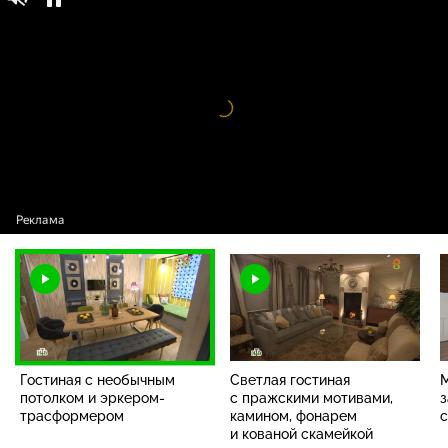
Дачный ответ / Выпуски программы /
0+
Гостиная с необычным потолком и
эркером-трасформером
Видео
проигрыватель
загружается.
Гостиная с необычным
Светлая гостиная
М
потолком и эркером-
с пражскими мотивами,
з
трасформером
камином, фонарем
с
и кованой скамейкой