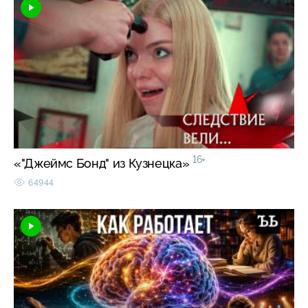
16+
«"Джеймс Бонд" из Кузнецка»
64944