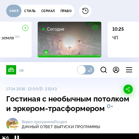
ЭФИР
СТИЛЬ
СЕРИАЛ
ПРАВО
Сегодня
10:25
16+
я земля
ЧП
18+
17.04.2016, 12:00
23243
Гостиная с необычным потолком
0+
и эркером-трасформером
Видео программы
Раздел
ДАЧНЫЙ ОТВЕТ
ВЫПУСКИ ПРОГРАММЫ