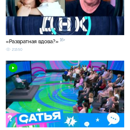
16+
«Развратная вдова?»
21550