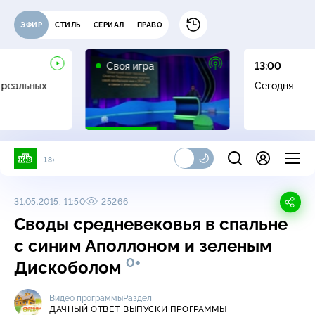
ЭФИР
СТИЛЬ
СЕРИАЛ
ПРАВО
0+
Своя игра
13:00
 реальных
Сегодня
18+
31.05.2015, 11:50
25266
Своды средневековья в спальне
с синим Аполлоном и зеленым
0+
Дискоболом
Видео программы
Раздел
ДАЧНЫЙ ОТВЕТ
ВЫПУСКИ ПРОГРАММЫ