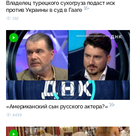
Владелец турецкого сухогруза подаст иск
16+
против Украины в суд в Гааге
192
16+
«Американский сын русского актера?»
4439