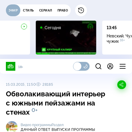
ЭФИР
СТИЛЬ
СЕРИАЛ
ПРАВО
Сегодня
13:45
Невский. Чу
16+
чужих
18+
15.03.2015, 11:50
28185
Обволакивающий интерьер
с южными пейзажами на
0+
стенах
Видео программы
Раздел
ДАЧНЫЙ ОТВЕТ
ВЫПУСКИ ПРОГРАММЫ