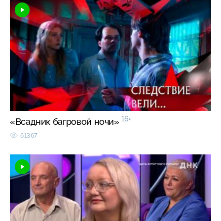
16+
«Всадник багровой ночи»
61367