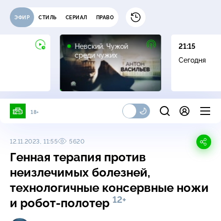
ЭФИР
СТИЛЬ
СЕРИАЛ
ПРАВО
16+
Невский. Чужой
21:15
среди чужих
Сегодня
18+
12.11.2023, 11:55
5620
Генная терапия против
неизлечимых болезней,
технологичные консервные ножи
12+
и робот-полотер