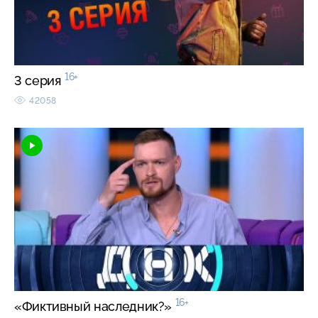
16+
3 серия
42058
16+
«Фиктивный наследник?»