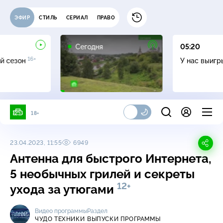
ЭФИР
СТИЛЬ
СЕРИАЛ
ПРАВО
Сегодня
05:20
16+
й сезон
У нас выиг
18+
23.04.2023, 11:55
6949
Антенна для быстрого Интернета,
5 необычных грилей и секреты
12+
ухода за утюгами
Видео программы
Раздел
ЧУДО ТЕХНИКИ
ВЫПУСКИ ПРОГРАММЫ