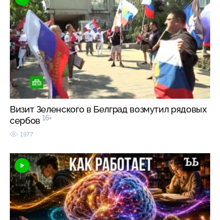
Визит Зеленского в Белград возмутил рядовых
16+
сербов
1977