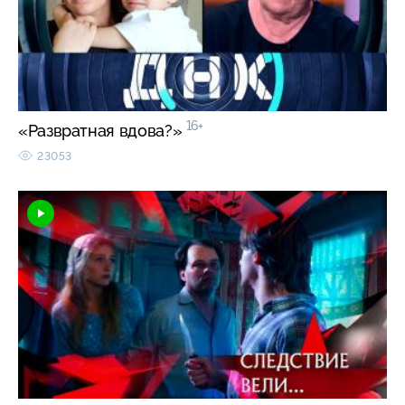
16+
«Развратная вдова?»
23053