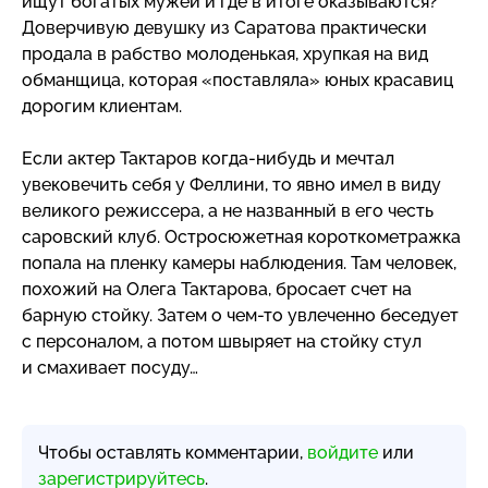
ищут богатых мужей и где в итоге оказываются?
Доверчивую девушку из Саратова практически
продала в рабство молоденькая, хрупкая на вид
обманщица, которая «поставляла» юных красавиц
дорогим клиентам.
Если актер Тактаров
когда-нибудь
и мечтал
увековечить себя у Феллини, то явно имел в виду
великого режиссера, а не названный в его честь
саровский клуб. Остросюжетная короткометражка
попала на пленку камеры наблюдения. Там человек,
похожий на Олега Тактарова, бросает счет на
барную стойку. Затем о
чем-то
увлеченно беседует
с персоналом, а потом швыряет на стойку стул
и смахивает посуду…
Чтобы оставлять комментарии,
войдите
или
зарегистрируйтесь
.