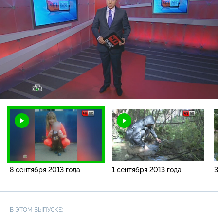
Загрузка
:
2.52%
/
Наст
8 сентября 2013 года
1 сентября 2013 года
3
В ЭТОМ ВЫПУСКЕ: