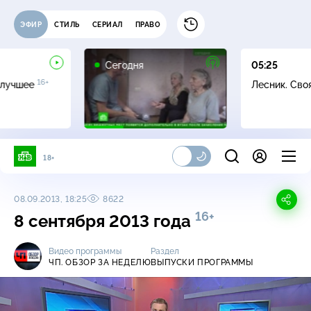
ЭФИР
СТИЛЬ
СЕРИАЛ
ПРАВО
Сегодня
05:25
16+
 лучшее
Лесник. Сво
18+
08.09.2013, 18:25
8622
16+
8 сентября 2013 года
Видео программы
Раздел
ЧП. ОБЗОР ЗА НЕДЕЛЮ
ВЫПУСКИ ПРОГРАММЫ