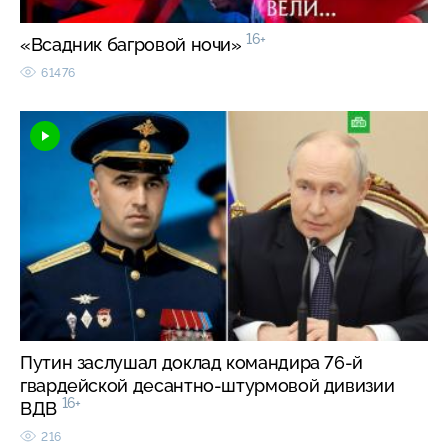
16+
«Всадник багровой ночи»
61476
Путин заслушал доклад командира 76-й
гвардейской десантно-штурмовой дивизии
16+
ВДВ
216