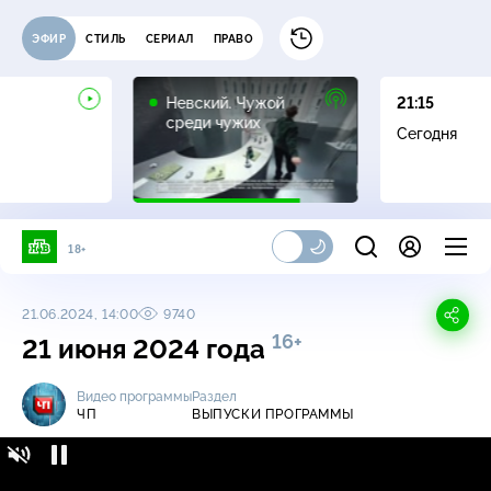
ЭФИР
СТИЛЬ
СЕРИАЛ
ПРАВО
16+
Невский. Чужой
21:15
среди чужих
Сегодня
18+
21.06.2024, 14:00
9740
16+
21 июня 2024 года
Видео программы
Раздел
ЧП
ВЫПУСКИ ПРОГРАММЫ
ЧП / Выпуски программы / 21 июня 2024
16+