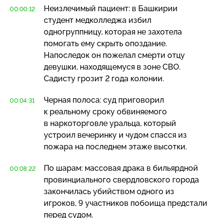
Неизлечимый пациент: в Башкирии
00:00:12
студент медколледжа избил
одногруппницу, которая не захотела
помогать ему скрыть опоздание.
Напоследок он пожелал смерти отцу
девушки, находящемуся в зоне СВО.
Садисту грозит 2 года колонии.
Черная полоса: суд приговорил
00:04:31
к реальному сроку обвиняемого
в наркоторговле уральца, который
устроил вечеринку и чудом спасся из
пожара на последнем этаже высотки.
По шарам: массовая драка в бильярдной
00:08:22
провинциального свердловского города
закончилась убийством одного из
игроков, 9 участников побоища предстали
перед судом.