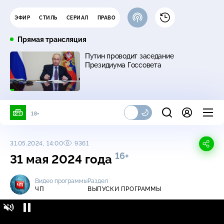
ЭФИР
СТИЛЬ
СЕРИАЛ
ПРАВО
Прямая трансляция
Путин проводит заседание
Президиума Госсовета
18+
31.05.2024, 14:00
9361
16+
31 мая 2024 года
Видео программы
Раздел
ЧП
ВЫПУСКИ ПРОГРАММЫ
ЧП / Выпуски программы / 31 мая 2024 года
16+