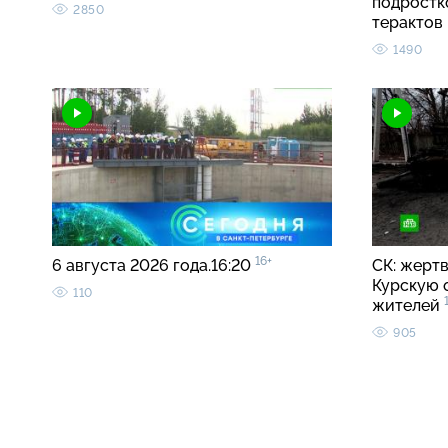
подростк
2850
терактов
1490
16+
6 августа 2026 года.16:20
СК: жерт
Курскую 
110
жителей
905