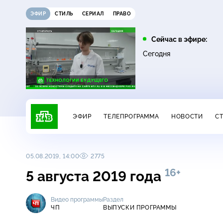
ЭФИР
СТИЛЬ
СЕРИАЛ
ПРАВО
10:25
11:00
Сейчас в эфире:
16+
ЧП
ДНК
Сегодня
ЭФИР
ТЕЛЕПРОГРАММА
НОВОСТИ
С
05.08.2019, 14:00
2775
16+
5 августа 2019 года
Видео программы
Раздел
ЧП
ВЫПУСКИ ПРОГРАММЫ