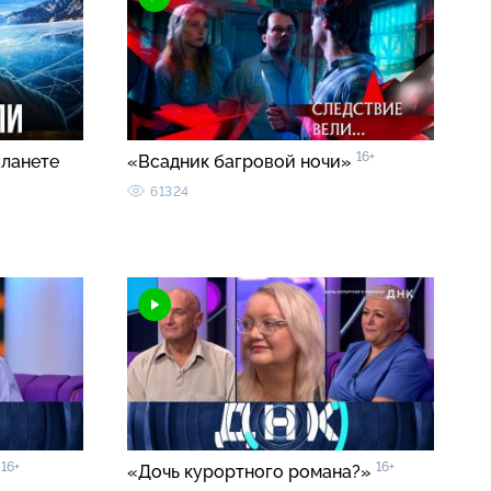
16+
планете
«Всадник багровой ночи»
61324
16+
16+
»
«Дочь курортного романа?»