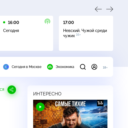
16:00
17:00
21
Сегодня
Невский. Чужой среди
Се
16+
чужих
Сегодня в Москве
Экономика
18+
СЯ
ИНТЕРЕСНО