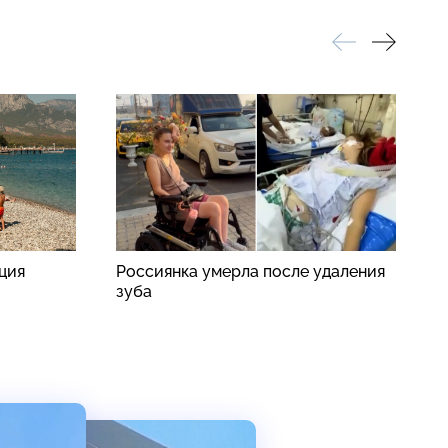
рция
Россиянка умерла после удаления
В
зуба
п