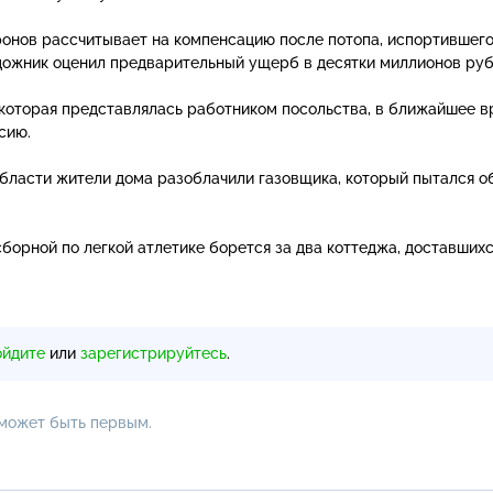
онов рассчитывает на компенсацию после потопа, испортившег
удожник оценил предварительный ущерб в десятки миллионов руб
которая представлялась работником посольства, в ближайшее в
сию.
области жители дома разоблачили газовщика, который пытался о
борной по легкой атлетике борется за два коттеджа, доставших
ойдите
или
зарегистрируйтесь
.
 может быть первым.