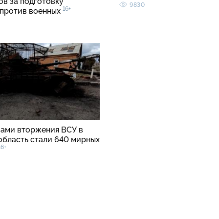
ов за подготовку
9830
16+
 против военных
вами вторжения ВСУ в
область стали 640 мирных
16+