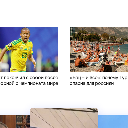
т покончил с собой после
«Бац – и всё»: почему Ту
борной с чемпионата мира
опасна для россиян