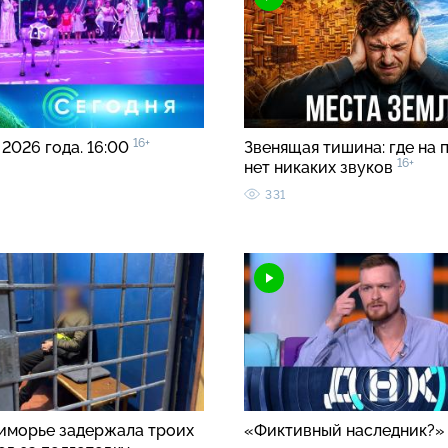
16+
 2026 года. 16:00
Звенящая тишина: где на 
16+
нет никаких звуков
331
иморье задержала троих
«Фиктивный наследник?