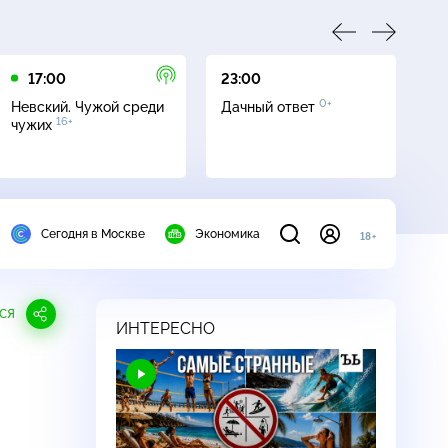
17:00
23:00
23
0+
Невский. Чужой среди
Дачный ответ
С
16+
чужих
Сегодня в Москве
Экономика
18+
СЯ
ИНТЕРЕСНО