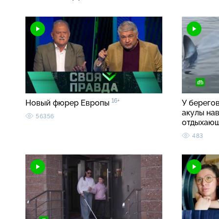
16+
Новый фюрер Европы
У берего
акулы на
56356
отдыхаю
483