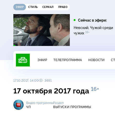
ЭФИР
СТИЛЬ
СЕРИАЛ
ПРАВО
12:00
13:00
Сейчас в эфире:
16+
Жди меня
Сегодня
Невский. Чужой среди
16+
чужих
ЭФИР
ТЕЛЕПРОГРАММА
НОВОСТИ
С
17.10.2017, 14:00
3691
16+
17 октября 2017 года
Видео программы
Раздел
ЧП
ВЫПУСКИ ПРОГРАММЫ