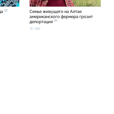
12+
да
Семье живущего на Алтае
американского фермера грозит
16+
депортация
160