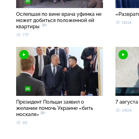
Ослепшая по вине врача уфимка не
«Разврат
может добиться положенной ей
18114
16+
квартиры
777
Президент Польши заявил о
7 августа
желании помочь Украине «бить
2806
16+
москаля»
86