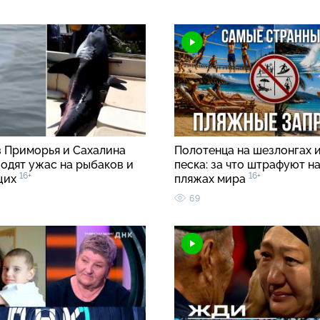
в Приморья и Сахалина
Полотенца на шезлонгах и
водят ужас на рыбаков и
песка: за что штрафуют н
16+
16+
щих
пляжах мира
69