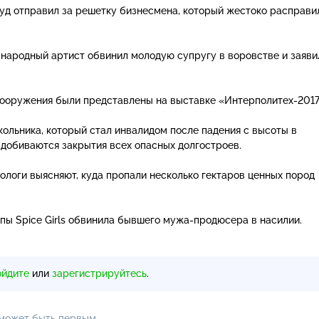
суд отправил за решетку бизнесмена, который жестоко расправи
народный артист обвинил молодую супругу в воровстве и заяви
вооружения были представлены на выставке
«Интерполитех-201
кольника, который стал инвалидом после падения с высоты в
 добиваются закрытия всех опасных долгостроев.
ологи выясняют, куда пропали несколько гектаров ценных пород
пы Spice Girls обвинила бывшего
мужа-продюсера
в насилии.
ойдите
или
зарегистрируйтесь
.
 может быть первым.