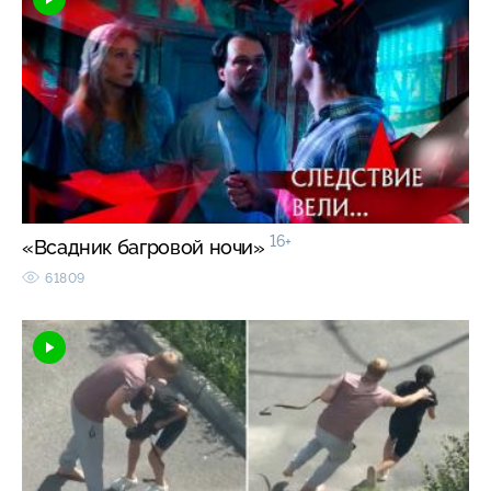
16+
«Всадник багровой ночи»
61809