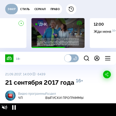
ЭФИР
СТИЛЬ
СЕРИАЛ
ПРАВО
16+
ДНК
12:00
16
Жди меня
18+
21.09.2017, 14:00
6439
16+
21 сентября 2017 года
Видео программы
Раздел
ЧП
ВЫПУСКИ ПРОГРАММЫ
ЧП / Выпуски программы / 21 сентября 2017
16+