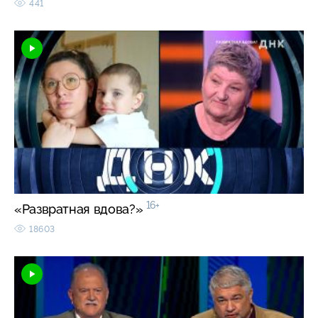
441
16+
«Развратная вдова?»
18603