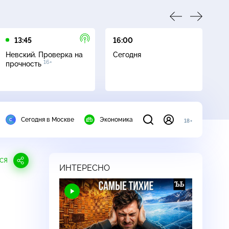
13:45
16:00
17
Невский. Проверка на
Сегодня
Не
16+
прочность
ч
Сегодня в Москве
Экономика
18+
СЯ
ИНТЕРЕСНО