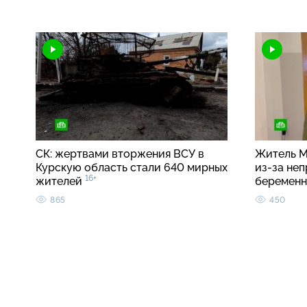
СК: жертвами вторжения ВСУ в
Житель М
Курскую область стали 640 мирных
из-за неп
16+
жителей
беремен
865
450