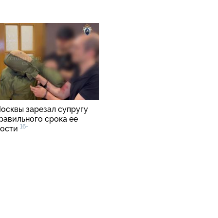
осквы зарезал супругу
равильного срока ее
16+
ности