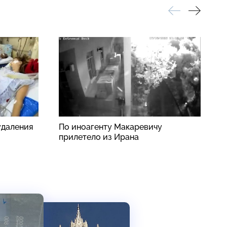
удаления
По иноагенту Макаревичу
В
прилетело из Ирана
п