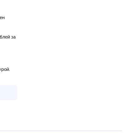
ен
блей за
урой.