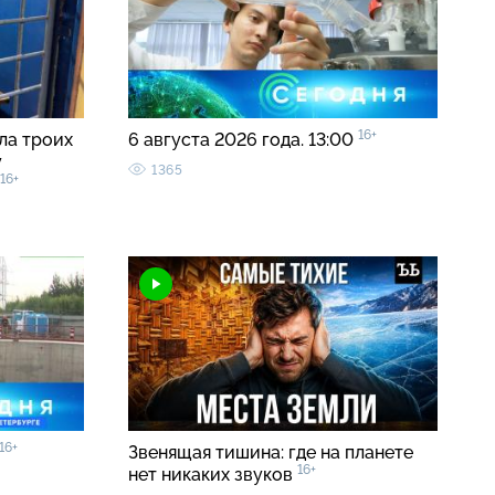
16+
ла троих
6 августа 2026 года. 13:00
у
1365
16+
16+
Звенящая тишина: где на планете
16+
нет никаких звуков