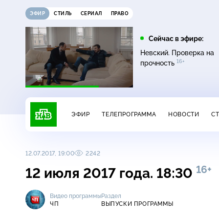
ЭФИР
СТИЛЬ
СЕРИАЛ
ПРАВО
10:00
10:25
Сейчас в эфире:
6+
Сегодня
ЧП
Невский. Проверка на
16+
прочность
ЭФИР
ТЕЛЕПРОГРАММА
НОВОСТИ
С
12.07.2017, 19:00
2242
16+
12 июля 2017 года. 18:30
Видео программы
Раздел
ЧП
ВЫПУСКИ ПРОГРАММЫ