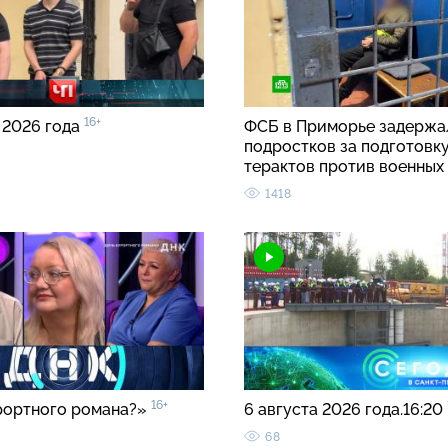
16+
 2026 года
ФСБ в Приморье задержа
подростков за подготовк
терактов против военных
1418
16+
рортного романа?»
6 августа 2026 года.16:20
68