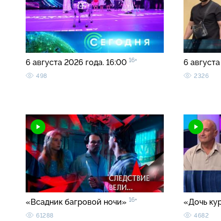
16+
6 августа 2026 года. 16:00
6 августа
498
2326
16+
«Всадник багровой ночи»
«Дочь ку
61288
4682