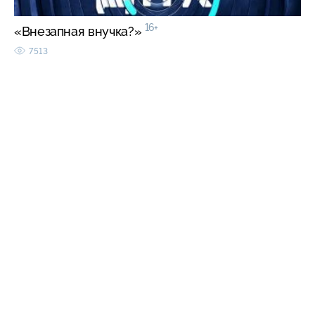
16+
«Внезапная внучка?»
7513