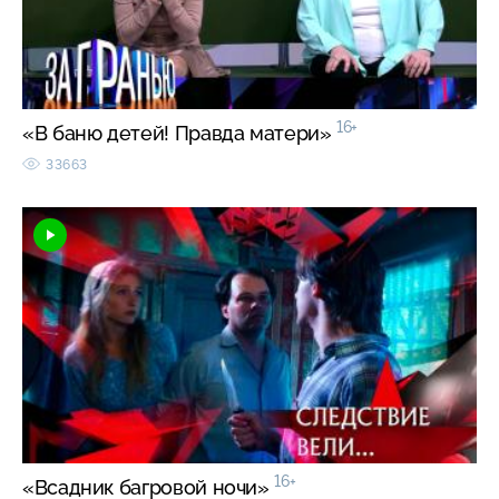
16+
«В баню детей! Правда матери»
33663
16+
«Всадник багровой ночи»