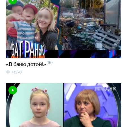
16+
«В баню детей!»
41570