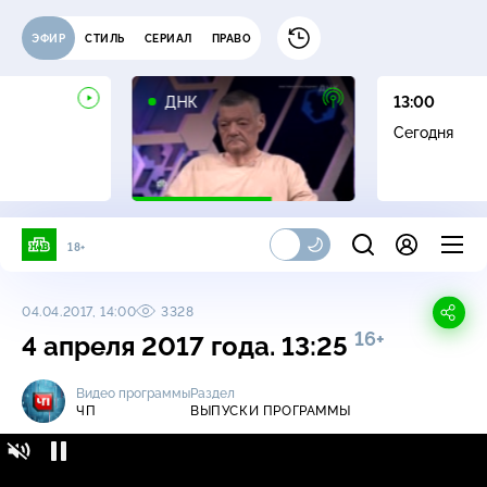
ЭФИР
СТИЛЬ
СЕРИАЛ
ПРАВО
16+
ДНК
13:00
Сегодня
18+
04.04.2017, 14:00
3328
16+
4 апреля 2017 года. 13:25
Видео программы
Раздел
ЧП
ВЫПУСКИ ПРОГРАММЫ
ЧП / Выпуски программы / 4 апреля 2017
16+