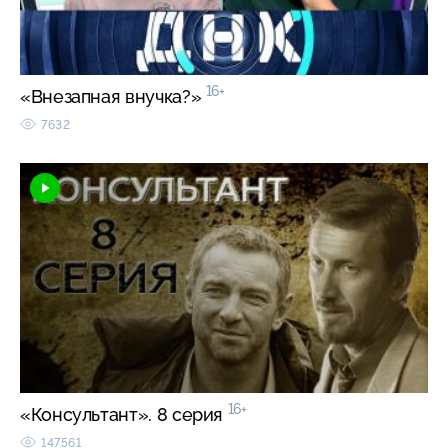
16+
«Внезапная внучка?»
7632
16+
«Консультант». 8 серия
147561