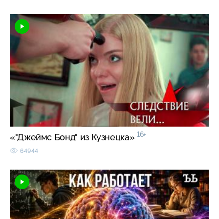
16+
«"Джеймс Бонд" из Кузнецка»
64944