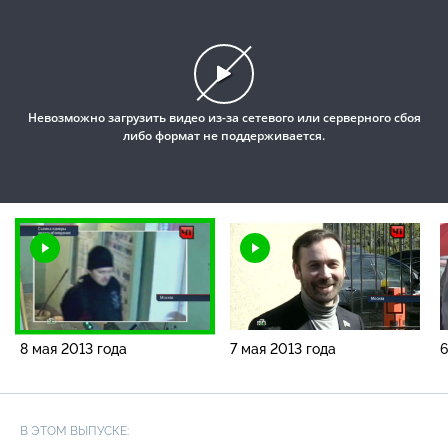
This
is
a
modal
Невозможно загрузить видео из-за сетевого или серверного сбоя
window.
либо формат не поддерживается.
8 мая 2013 года
7 мая 2013 года
6
В ЭТОМ ВЫПУСКЕ: